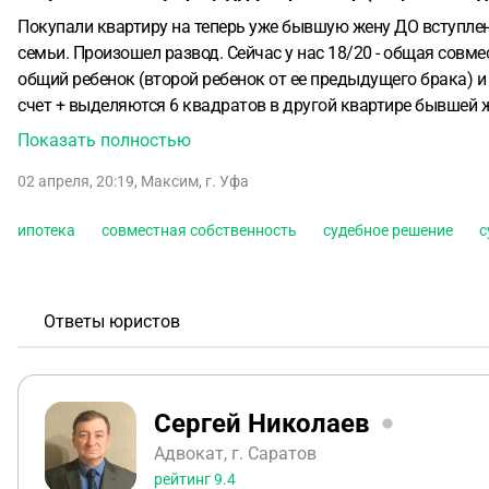
Покупали квартиру на теперь уже бывшую жену ДО вступлен
семьи.
Произошел развод.
Сейчас у нас 18/20 - общая совме
общий ребенок (второй ребенок от ее предыдущего брака) и 
счет + выделяются 6 квадратов в другой квартире бывшей ж
эту процедуру через Сбер (собрали все документы - разреш
Показать полностью
доли бывшей жены и ее ребенка). Подались - Сбер отказал в
02 апреля, 20:19
,
Максим
,
г. Уфа
имущества, в рамках которого, в том числе, попросит суд п
решение, что ипотечный долг должен быть переведен на меня
ипотека
совместная собственность
судебное решение
с
заемщика.
Вопрос: действительно ли можно таким образом 
отказал?
Ответы юристов
Сергей Николаев
Адвокат, г. Саратов
рейтинг
9.4