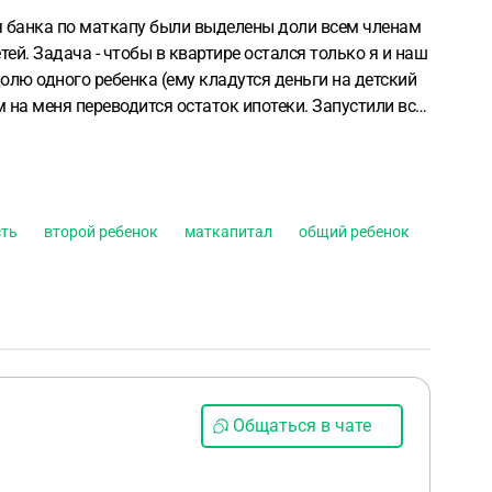
я банка по маткапу были выделены доли всем членам
етей.
Задача - чтобы в квартире остался только я и наш
долю одного ребенка (ему кладутся деньги на детский
м на меня переводится остаток ипотеки.
Запустили всю
стной в общую долевую, договора купли-продажи мной
 жена может обратиться в суд с иском о разделе
то свое согласие на судебном заседании.
И суд вынесет
ое решение "выше", чем позиция Сбера по смене
сть
второй ребенок
маткапитал
общий ребенок
ипотеке, если в добровольном порядке банк в этом
Общаться в чате