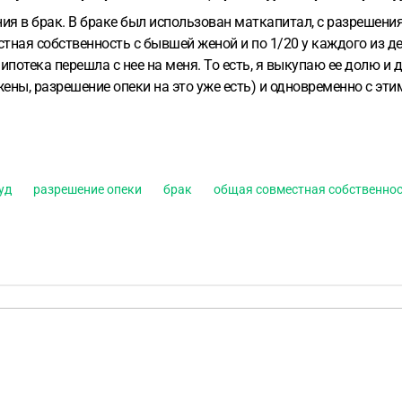
ия в брак.
В браке был использован маткапитал, с разрешени
стная собственность с бывшей женой и по 1/20 у каждого из д
ипотека перешла с нее на меня. То есть, я выкупаю ее долю и 
ены, разрешение опеки на это уже есть) и одновременно с эти
ение опеки, проект договора о переводе долей из общей совме
 переводе на меня ипотеки.
Но в банке подсказали, что бывшая
еренести обязательства по выплате ипотеки на меня, я дам на э
, а Сбер будет обязан исполнить это решение, так как судебн
уд
разрешение опеки
брак
общая совместная собственно
через суд "заставить" банк поменять титульного заемщика по 