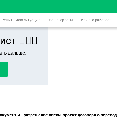
Решить мою ситуацию
Наши юристы
Как это работает
 👨🏻‍⚖️
ать дальше.
!
документы - разрешение опеки, проект договора о перево