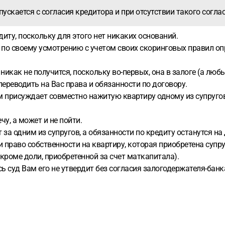
пускается с согласия кредитора и при отсутствии такого согл
диту, поскольку для этого нет никаких оснований.
 по своему усмотрению с учетом своих скоринговых правил оп
икак не получится, поскольку во-первых, она в залоге (а лю
 переводить на Вас права и обязанности по договору.
 присуждает совместно нажитую квартиру одному из супругов,
чу, а может и не пойти.
за одним из супругов, а обязанности по кредиту останутся на
 право собственности на квартиру, которая приобретена супруг
(кроме доли, приобретенной за счет маткапитала).
ь суд Вам его не утвердит без согласия залогодержателя-банк