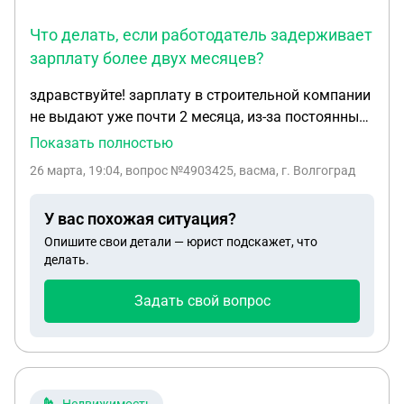
Что делать, если работодатель задерживает
зарплату более двух месяцев?
здравствуйте! зарплату в строительной компании
не выдают уже почти 2 месяца, из-за постоянных
задержек даты выдачи сместились - за январь
Показать полностью
платят в марте и тд. на данный момент не
26 марта, 19:04
, вопрос №4903425, васма, г. Волгоград
заплатили за февраль и март. подскажите,
пожалуйста, что лучше всего сделать в этой
У вас похожая ситуация?
ситуации? хочу для начала по письменному
Опишите свои детали — юрист подскажет, что
уведомлению перестать ходить на работу, пока не
делать.
выдадут зарплату, но как это лучше сделать,
чтобы все было по закону и ко мне не было
Задать свой вопрос
никаких претензий? что написать и когда
выходить? (небольшое уточнение, если это вдруг
сыграет роль: нет гражданства россии, живу по
внж)