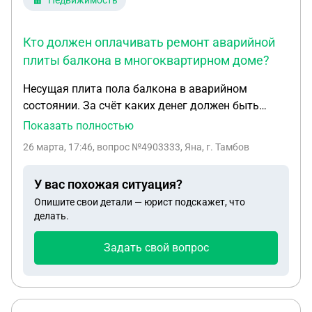
Недвижимость
Кто должен оплачивать ремонт аварийной
плиты балкона в многоквартирном доме?
Несущая плита пола балкона в аварийном
состоянии. За счёт каких денег должен быть
произведён ремонт. Главная по дому
Показать полностью
отказывается выделять из собранных денег на
26 марта, 17:46
, вопрос №4903333, Яна, г. Тамбов
текущий ремонт. Всё таки деньги берутся от
собранных жильцами на текущий или
У вас похожая ситуация?
капитальный ремонт? или же оплату должна
Опишите свои детали — юрист подскажет, что
взять на себя жилищная компания полностью
делать.
Задать свой вопрос