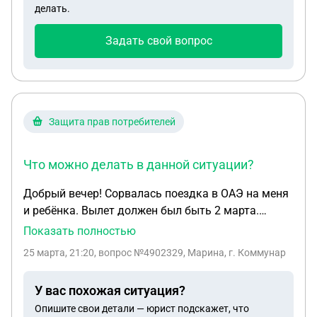
Кто должен нести ответственность за
делать.
причиненный ущерб и производить ремонт
общего имущества в квартире?
Задать свой вопрос
Защита прав потребителей
Что можно делать в данной ситуации?
Добрый вечер! Сорвалась поездка в ОАЭ на меня
и ребёнка. Вылет должен был быть 2 марта.
Написали заявление на возврат средств в
Показать полностью
турфирму Fun and Sun. И только вот почти через
25 марта, 21:20
, вопрос №4902329, Марина, г. Коммунар
месяц получили ответ, что лучше пере
бронировать на что-то другое, но если мы так
У вас похожая ситуация?
хотим вернуть деньги, что ждать нам их не
Опишите свои детали — юрист подскажет, что
раньше декабря 2026 года. Ссылаются на то, что