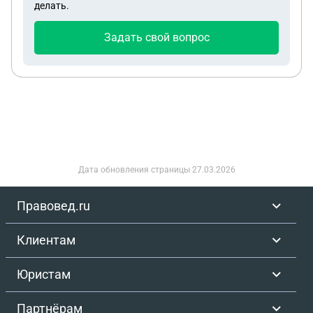
делать.
деньги будут возвращены из фпо. И нас внесут в
реестр. И рассмотрение займёт минимум пол года
Задать свой вопрос
+ 60 дней. Хотя везде прописано, что по закону
компания обязана вернуть средства в течение 10
дней. Максимальная задержка возможна до 2
месяцев. Что можно делать в данной ситуации?
Дата обновления страницы
27.03.2026
Правовед.ru
Клиентам
Юристам
Партнёрам