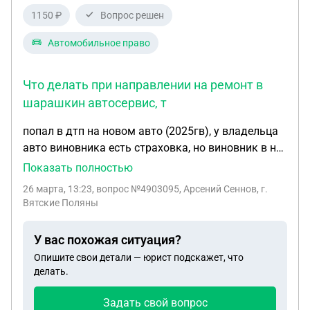
1150 ₽
Вопрос решен
Автомобильное право
Что делать при направлении на ремонт в
шарашкин автосервис, т
попал в дтп на новом авто (2025гв), у владельца
авто виновника есть страховка, но виновник в нее
не вписан, авто в результате ДТП стал НЕ на ходу,
Показать полностью
с места ДТП до Официального Дилера (места
26 марта, 13:23
, вопрос №4903095, Арсений Сеннов, г.
хранения) вызвал и оплатил эвакуатор 17 000
Вятские Поляны
рублей, заявление в страховую составил с
пометкой ремонта, дополнительно прикрепил
У вас похожая ситуация?
заявление на компенсацию расходов на
Опишите свои детали — юрист подскажет, что
эвакуатор приложив акт выполненных работ, на
делать.
что получил отказ, страховая требует кассовый
чек в качестве подтверждения оплаты,
Задать свой вопрос