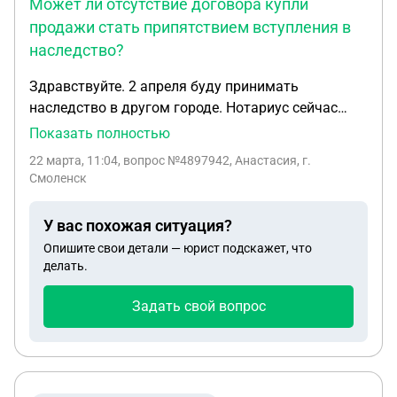
Может ли отсутствие договора купли
продажи стать припятствием вступления в
наследство?
Здравствуйте. 2 апреля буду принимать
наследство в другом городе. Нотариус сейчас
стала просить предоставить ей договор купли
Показать полностью
продажи на квартиру наследуемую. У меня его
22 марта, 11:04
, вопрос №4897942, Анастасия, г.
нет. Только свидетельство на квартиру 2005 года
Смоленск
покупки. Что мне делать? Может ли отсутствие
договора купли продажи стать припятствием
У вас похожая ситуация?
вступления в наследство?
Опишите свои детали — юрист подскажет, что
делать.
Задать свой вопрос