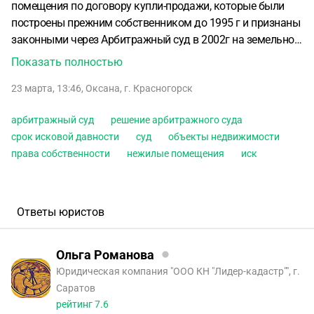
помещения по договору купли-продажи, которые были
построены прежним собственником до 1995 г и признаны
законными через Арбитражный суд в 2002г на земельном
участке, принадлежащем Администрации г.Сочи В 2023 г,
Показать полностью
через 23 года добросовестного владения данными
23 марта, 13:46
,
Оксана
,
г. Красногорск
объектами, вновь образованноя территория Сириус
восстанавливает срок исковой давности и подает в суд
арбитражный суд
решение арбитражного суда
иск о признании незаконным Решение Арбитражного суда
срок исковой давности
суд
объекты недвижимости
2002 года о признании права собственности на эти
права собственности
нежилые помещения
иск
объекты, о признании незаконными эти объекты
недвижимости и их сносе за наш счет.
Может ли Сириус
восстановить срок, если в 2014 г Департамент КК по
реализации полномочий при подготовке зимних
Ответы юристов
Олимпийских игр 2014 г указал что наши объекты изътию
не подлежат (т.е этот же Департамент являлся
Ольга Романова
представителем РФ и претензий ни к участку, ни к
Юридическая компания "ООО КН "Лидер-кадастр"", г.
строениям не предъявлял).
Саратов
рейтинг
7.6