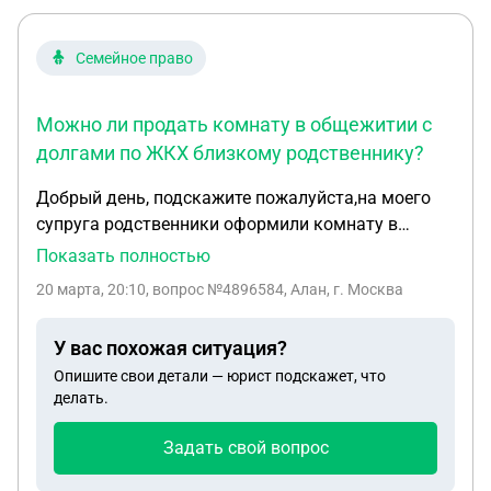
Семейное право
Можно ли продать комнату в общежитии с
долгами по ЖКХ близкому родственнику?
Добрый день, подскажите пожалуйста,на моего
супруга родственники оформили комнату в
общежитии в 2014 году, и как выяснилось они не
Показать полностью
оплачивали коммунальные услуги, есть долг по
20 марта, 20:10
, вопрос №4896584, Алан, г. Москва
коммуналке около 200000 рублей. Может ли он
сделать договор купли продажи этой комнаты на
У вас похожая ситуация?
его маму(то есть продать маме эту комнату), в
Опишите свои детали — юрист подскажет, что
которой она и проживает сейчас вместе с
делать.
долгами?
Задать свой вопрос