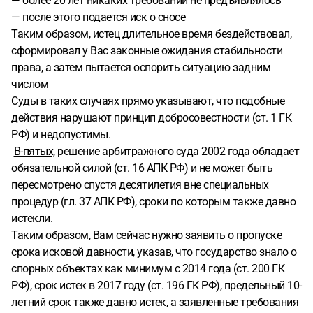
— более 20 лет никаких требований не предъявлялось
— после этого подается иск о сносе
Таким образом, истец длительное время бездействовал,
сформировал у Вас законные ожидания стабильности
права, а затем пытается оспорить ситуацию задним
числом
Суды в таких случаях прямо указывают, что подобные
действия нарушают принцип добросовестности (ст. 1 ГК
РФ) и недопустимы.
В-пятых,
решение арбитражного суда 2002 года обладает
обязательной силой (ст. 16 АПК РФ) и не может быть
пересмотрено спустя десятилетия вне специальных
процедур (гл. 37 АПК РФ), сроки по которым также давно
истекли.
Таким образом, Вам сейчас нужно заявить о пропуске
срока исковой давности, указав, что государство знало о
спорных объектах как минимум с 2014 года (ст. 200 ГК
РФ), срок истек в 2017 году (ст. 196 ГК РФ), предельный 10-
летний срок также давно истек, а заявленные требования