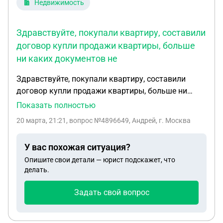
Недвижимость
Здравствуйте, покупали квартиру, составили
договор купли продажи квартиры, больше
ни каких документов не
Здравствуйте, покупали квартиру, составили
договор купли продажи квартиры, больше ни
каких документов не оформляли в егрн не
Показать полностью
регистрировали, данный договор составлялся
20 марта, 21:21
, вопрос №4896649, Андрей, г. Москва
более 10 лет назад, проживаем в данной
квартире,как официально ее зарегистрировать в
У вас похожая ситуация?
егрн?
Опишите свои детали — юрист подскажет, что
делать.
Задать свой вопрос