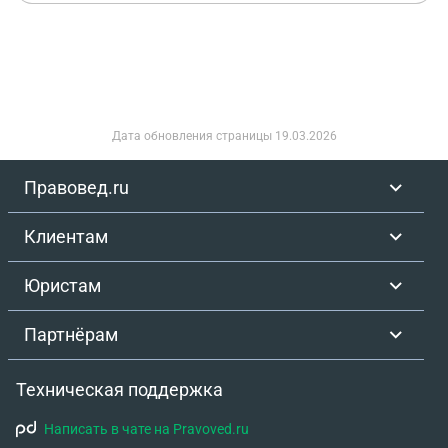
вреда здоровью) в твердой сумме (300000 т,р)
юристом из УК-(управляющая компания) было
сказано что договор будет заключён после
окончания лечения. Вопрос: Если их оценка вреда
здоровью меньше требуемой нами суммы(300т.р)
Но они начнут переведить, какие-то деньги, то
Дата обновления страницы
19.03.2026
возможно ли будет оспорить в суде ? Или стоит
сразу обращаться в суд? Или нужно ждать,
Правовед.ru
полного излечения после травмы?
Клиентам
Юристам
Партнёрам
Техническая поддержка
Написать в чате на Pravoved.ru