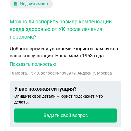
Недвижимость
Можно ли оспорить размер компенсации
вреда здоровью от УК после лечения
перелома?
Доброго времени уважаемые юристы нам нужна
ваша консультация. Наша мама 1953 года
рождения 27.01.2026г получила закрытый
Показать полностью
перелом правой медиальной лодыжки со
18 марта, 15:48
, вопрос №4893979, Андрей, г. Москва
смещением обломков.Установлен аппарат
Елизарова правой голени на данный момент
У вас похожая ситуация?
лечение продолжается. Сегодня к нам приходили
Опишите свои детали — юрист подскажет, что
юрист и представитель УК нам предложили
делать.
возмещение трат по чекам, и возмещение вреда
здоровью только в процентном соотношении
Задать свой вопрос
после окончания лечения, на вопрос о
заключении договора о возмещении (морального