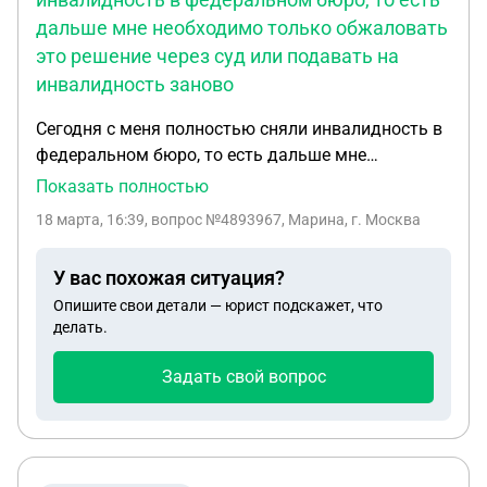
дальше мне необходимо только обжаловать
это решение через суд или подавать на
инвалидность заново
Сегодня с меня полностью сняли инвалидность в
федеральном бюро, то есть дальше мне
необходимо только обжаловать это решение
Показать полностью
через суд или подавать на инвалидность заново.
18 марта, 16:39
, вопрос №4893967, Марина, г. Москва
Мне бы хотелось узнать каковы мои риски на
проигрыш в суде при имеющихся у меня
У вас похожая ситуация?
документах и диагнозах
Опишите свои детали — юрист подскажет, что
делать.
Задать свой вопрос