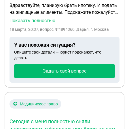
Здравствуйте, планирую брать ипотеку. И подать
на жилищные алименты. Подскажите пожалуйста
порядок действий? Можно ли вложить мат
Показать полностью
капитал или нельзя ? В какой суд подавать иск,
18 марта, 20:37
, вопрос №4894360, Дарья, г. Москва
стоит ли подавать на жилищные алименты ?
У вас похожая ситуация?
Опишите свои детали — юрист подскажет, что
делать.
Задать свой вопрос
Медицинское право
Сегодня с меня полностью сняли
инвалидность в федеральном бюро, то есть