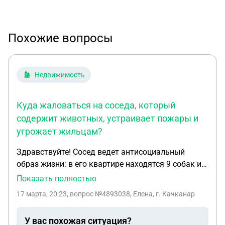
Похожие вопросы
Недвижимость
Куда жаловаться на соседа, который
содержит животных, устраивает пожары и
угрожает жильцам?
Здравствуйте! Сосед ведет антисоциальный
образ жизни: в его квартире находятся 9 собак и
кошек. Стоит невыносимая вонь на весь подъезд.
Показать полностью
Этот сосед затопил соседей снизу за год
17 марта, 20:23
, вопрос №4893038, Елена, г. Качканар
проживания 4 раза. Одному соседу угрожал,
кидался на него ножом. Также он без присмотра
У вас похожая ситуация?
оставляет еду на плите, уходит из квартиры. Из-за