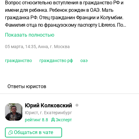
Вопрос относительно вступления в гражданство РФ и
имени для ребенка. Ребенок рожден в ОАЭ. Мать
гражданка РФ. Отец гражданин Франции и Колумбии.
Фамилия отца по французскому паспорту Libreros. По
колумбийскому Libreros Denizot. В эмиратском
Показать полностью
свидетельстве о рождении ребенка фамилия для ребенка
05 марта, 14:35
,
Анна
,
г. Москва
Denizot. Во Франции родителям разрешено передавать
ребёнку фамилию, находящуюся под угрозой
гражданство
гражданство рф
оаэ
исчезновения. «Denizot» — это фамилия её бабушки, и мы
хотим её сохранить. Французские власти уже одобрили
это. Уже запущена процедура вступления в гражданство
Франции и Колумбии с фамилией Denizot. Проблем у
Ответы юристов
консульств с этим не было. Российское консульство
отказывается принять ее с фамилией Denizot. Настаивают
Юрий Колковский
или на смене свидетельства о рождении и смене фамилии
Юрист, г. Екатеринбург
ребенка там, или на присоединении Denizot к имени, а в
рейтинг
8.8
Эксперт
качестве фамилии использовать фамилию матери или
отца. Как отстоять фамилию Denizot?
Общаться в чате