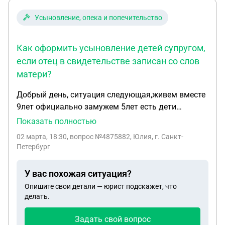
Усыновление, опека и попечительство
Как оформить усыновление детей супругом,
если отец в свидетельстве записан со слов
матери?
Добрый день, ситуация следующая,живем вместе
9лет официально замужем 5лет есть дети
старшей дочки 18лет младшей 15лет, муж хочет
Показать полностью
записать детей на себя дети согласны,у младшей
02 марта, 18:30
, вопрос №4875882, Юлия, г. Санкт-
дочери в графе отец в свидетельстве о рождении
Петербург
вписан отец но на мою фамилию с ним мы не
жили и в воспитании ребенка он участия не
У вас похожая ситуация?
принимал,у старшей пропуск,муж на данный
Опишите свои детали — юрист подскажет, что
момент находится на сво,хотим узнать как нам
делать.
это возможно сделать и какие документы нам
для этого надо
Задать свой вопрос