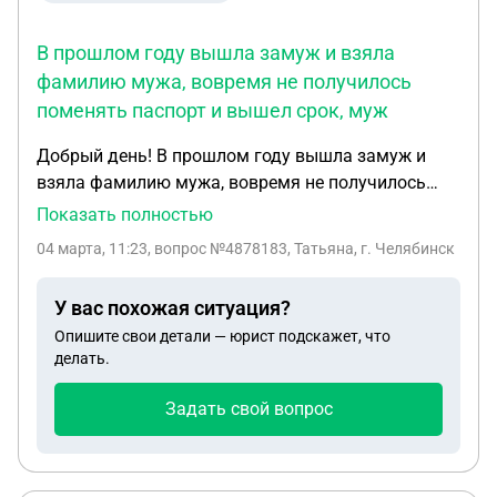
В прошлом году вышла замуж и взяла
фамилию мужа, вовремя не получилось
поменять паспорт и вышел срок, муж
Добрый день! В прошлом году вышла замуж и
взяла фамилию мужа, вовремя не получилось
поменять паспорт и вышел срок, муж уехал на
Показать полностью
СВО и и забрал свидетельство о браке с собой,
04 марта, 11:23
, вопрос №4878183, Татьяна, г. Челябинск
теперь мне не выдают свидетельство о браке с
просроченным паспортом и паспорт не выдают
У вас похожая ситуация?
без свидетельства, у мужа сейчас нет
Опишите свои детали — юрист подскажет, что
возможности выслать документ, что мне делать?
делать.
Уже оббегала чуть ли не всю Москву и так же
писала жалобы никто не может мне помочь.
Задать свой вопрос