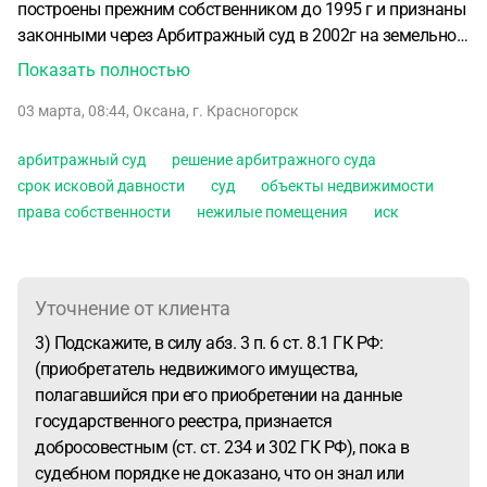
построены прежним собственником до 1995 г и признаны
законными через Арбитражный суд в 2002г на земельном
участке, принадлежащем Администрации г.Сочи
В 2023 г,
Показать полностью
через 23 года добросовестного владения данными
03 марта, 08:44
,
Оксана
,
г. Красногорск
объектами, вновь образованноя территория Сириус
восстанавливает срок исковой давности и подает в суд
арбитражный суд
решение арбитражного суда
иск о признании незаконным Решение Арбитражного суда
срок исковой давности
суд
объекты недвижимости
2002 года о признании права собственности на эти
права собственности
нежилые помещения
иск
объекты, о признании незаконными эти объекты
недвижимости и их сносе за наш счет в течении 2-х
месяцев (хотя в ГК Срок для сноса самовольной
постройки устанавливается с учетом характера
Уточнение от клиента
самовольной постройки, но не может составлять менее
3) Подскажите, в силу абз. 3 п. 6 ст. 8.1 ГК РФ:
чем три месяца и более чем двенадцать месяцев).
(приобретатель недвижимого имущества,
ВОПРОС:
1)Должны ли мы сносить постройки, если они
полагавшийся при его приобретении на данные
были построены не нами и признаны законными через
государственного реестра, признается
Арбитражный суд прежним собственником?
2) Как
добросовестным (ст. ст. 234 и 302 ГК РФ), пока в
определяется судом характер самовольной постройки
судебном порядке не доказано, что он знал или
для определения срока для сноса?