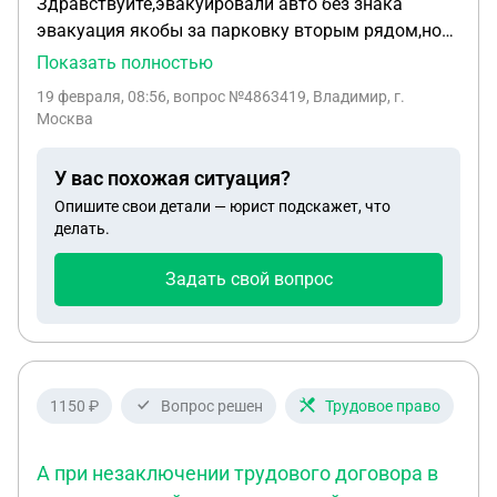
Здравствуйте,эвакуировали авто без знака
эвакуация якобы за парковку вторым рядом,но
края проезжей части не видно из-за сугроба и
Показать полностью
ближе не было возможности припарковать,из-за
19 февраля, 08:56
, вопрос №4863419, Владимир, г.
того же сугроба!есть знак как надо ставить
Москва
машины но на парковке были припаркованы
машины которые не выезжают уже долгое время
У вас похожая ситуация?
фактически им я не мешал!если бы не было
Опишите свои детали — юрист подскажет, что
сугроба поместился бы ближе к краю и ближе к
делать.
газели и только немного перекрыл бы черному
авто,но при желании он бы выехал!есть ли шанс
Задать свой вопрос
обжаловать??
1150 ₽
Вопрос решен
Трудовое право
А при незаключении трудового договора в