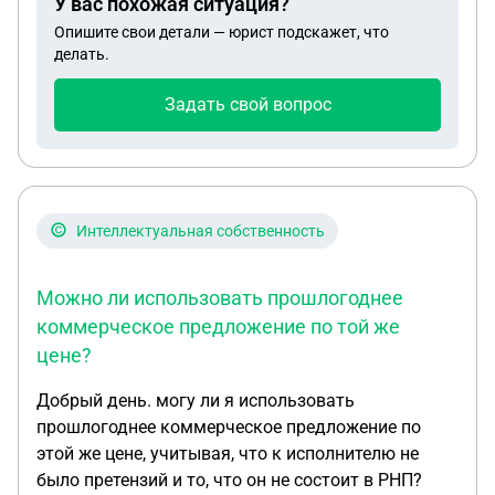
У вас похожая ситуация?
на город миллионник), мы вынуждены
Опишите свои детали — юрист подскажет, что
переезжать обратно в свой город. При этом нести
делать.
новые затраты, смена школы и прочий
дискомфорт. Подскажите какие есть меры и
Задать свой вопрос
права у нас для комфортного увольнения, так как
урегулировать этот вопрос и остаться на этой
должности нет возможности. При этом
предложили должность меньше с зарплатой
меньше. Я - его супруга трудоустроена, и сейчас
Интеллектуальная собственность
тоже буду вынуждена увольняться в связи с его
увольнением.
Можно ли использовать прошлогоднее
коммерческое предложение по той же
цене?
Добрый день. могу ли я использовать
прошлогоднее коммерческое предложение по
этой же цене, учитывая, что к исполнителю не
было претензий и то, что он не состоит в РНП?