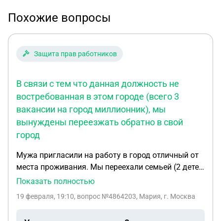
Похожие вопросы
Защита прав работников
В связи с тем что данная должность не
востребованная в этом городе (всего 3
вакансии на город миллионник), мы
вынуждены переезжать обратно в свой
город
Мужа пригласили на работу в город отличный от
места проживания. Мы переехали семьей (2 детей
14 лет. 3 года), спустя пару лет, работодатель
Показать полностью
попросил написать заявление по собственному
19 февраля, 19:10
, вопрос №4864203, Мария, г. Москва
желанию. В связи с тем что данная должность не
востребованная в этом городе (всего 3 вакансии