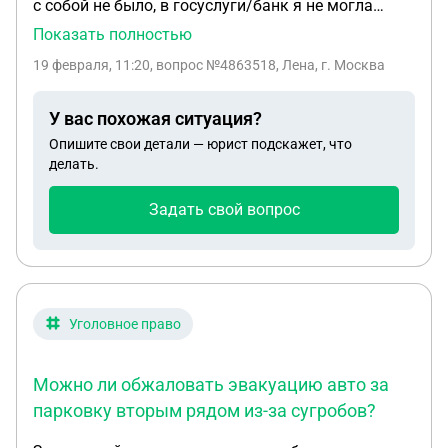
с собой не было, в госуслуги/банк я не могла
зайти, показала скан паспорта на телефоне.
Показать полностью
Возможно ли обжаловать штраф на основании
19 февраля, 11:20
, вопрос №4863518, Лена, г. Москва
того, что моя личность не была подтверждена
должным образом? Спасибо за ответ!
У вас похожая ситуация?
Опишите свои детали — юрист подскажет, что
делать.
Задать свой вопрос
Уголовное право
Можно ли обжаловать эвакуацию авто за
парковку вторым рядом из-за сугробов?