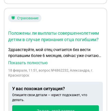
Страхование
Положены ли выплаты совершеннолетним
детям в случае признания отца погибшим?
Здравствуйте, мой отец считается без вести
пропавшим более 6 месяцев, сейчас уже считают
погибшим, мне 23 года, не учусь, замужем,
Показать полностью
положены ли мне какие-нибудь выплаты?, есть
18 февраля, 11:51
, вопрос №4862232, Александра, г.
моя бабушка его мать,братишка 18 лет и
Красногорск
братишка 15 лет, сестренка 20 лет, учится в
колледже
У вас похожая ситуация?
Опишите свои детали — юрист подскажет, что
делать.