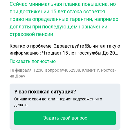
Сейчас минимальная планка повышена, но
при достижении 15 лет стажа остается
право на определенные гарантии, например
доплаты при последующем назначении
страховой пенсии
Кратко о проблеме: Здравствуйте !Вычитал такую
информацию : Что дает 15 лет госслужбы До 2017
года этого было достаточно для назначения
Показать полностью
пенсии госслужащему по выслуге лет. Сейчас
18 февраля, 12:30
, вопрос №4862338, Клиент, г. Ростов-
минимальная планка повышена, но при
на-Дону
достижении 15 лет стажа остается право на
определенные гарантии, например доплаты при
У вас похожая ситуация?
последующем назначении страховой пенсии. Если
Опишите свои детали — юрист подскажет, что
у меня есть в общей сложености 17 лет стажа
делать.
госслужбы и я перед исполнением мне 65 лет
проработаю еще 12 месяцев на госслужбе ,будут
Задать свой вопрос
мне хоть какие дополнительные выплаты ?