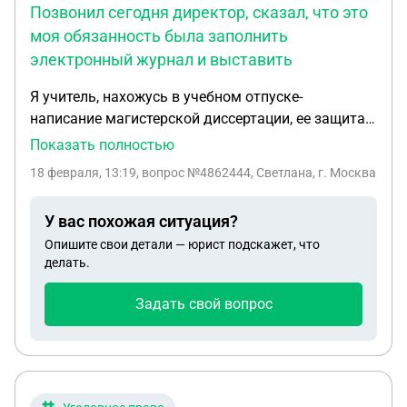
Позвонил сегодня директор, сказал, что это
моя обязанность была заполнить
электронный журнал и выставить
Я учитель, нахожусь в учебном отпуске-
написание магистерской диссертации, ее защита,
закрытие обходного листа и прочее. Оценки за
Показать полностью
триместр не выставляла, т.к. не было на это
18 февраля, 13:19
, вопрос №4862444, Светлана, г. Москва
время, тем более были другие учителя, которые
заменяли. Позвонил сегодня директор, сказал,
У вас похожая ситуация?
что это моя обязанность была заполнить
Опишите свои детали — юрист подскажет, что
электронный журнал и выставить оценки, что по
делать.
приходу из учебного отпуска должна буду
написать служебную записку на имя директора.
Задать свой вопрос
Правомерны ли мои действия ?