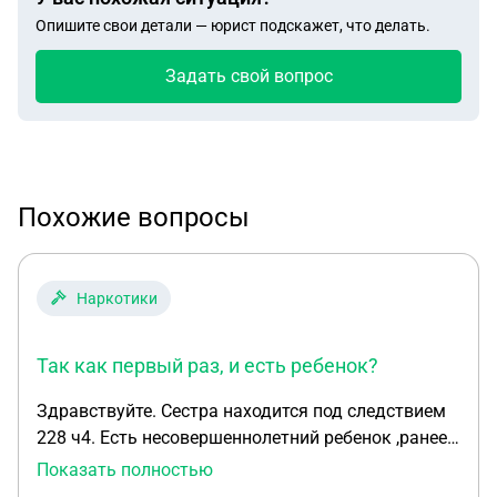
Опишите свои детали — юрист подскажет, что делать.
Задать свой вопрос
Похожие вопросы
Наркотики
Так как первый раз, и есть ребенок?
Здравствуйте. Сестра находится под следствием
228 ч4. Есть несовершеннолетний ребенок ,ранее
не было судимостей ,приводом ,нигде не стояла
Показать полностью
на учете .во всем призналась ,была группа лиц с