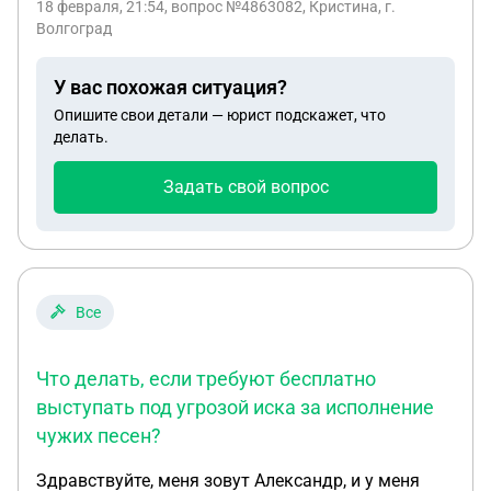
18 февраля, 21:54
, вопрос №4863082, Кристина, г.
ее молодым человеком .но сразу не говорила о
Волгоград
том ,что он ее бил и заставлял .подскажите
пожалуйста ,какой минимум может быть ?по ее
У вас похожая ситуация?
статье от 10 лет ,могут ли дать меньше ?так как
Опишите свои детали — юрист подскажет, что
первый раз ,и есть ребенок ?
делать.
Задать свой вопрос
Все
Что делать, если требуют бесплатно
выступать под угрозой иска за исполнение
чужих песен?
Здравствуйте, меня зовут Александр, и у меня