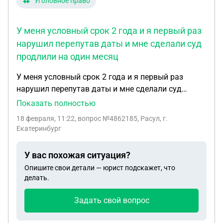
Уголовное право
У меня условный срок 2 года и я первый раз
нарушил перепутав даты и мне сделали суд
продлили на один месяц
У меня условный срок 2 года и я первый раз
нарушил перепутав даты и мне сделали суд
продлили на один месяц ,потом у меня
Показать полностью
административное нарушение за мелкое
18 февраля, 11:22
, вопрос №4862185, Расул, г.
хулиганство ну там я еще плюс 12часов ночи не
Екатеринбург
дома был и мне сказали что будет суд за это
,скажите пожалуйста какое наказание идет за это
У вас похожая ситуация?
?
Опишите свои детали — юрист подскажет, что
делать.
Задать свой вопрос