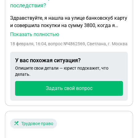
последствия?
Здравствуйте, я нашла на улице банковскуб карту
и совершила покупки на сумму 3800, когда я
совершала покупки торопилась и случайно
Показать полностью
приложила не свою карту а которую нашла.
18 февраля, 16:04
, вопрос №4862569, Светлана, г. Москва
Потом я вышла из магазина и поняла, что я
рассплатилась не своей картой а которой
У вас похожая ситуация?
подняла на улице. Я испугалась и выбросила
Опишите свои детали — юрист подскажет, что
карту. На меня завели уголовное дело, деньги я
делать.
вернула владельцу карты и он вроде не против
идти на примерение. Подскажите пожалуйста, что
Задать свой вопрос
мне за это будет? У меня несовершеннолетние
дети, ребëнок инвалид, ранее не судима,
расскаение написала
Трудовое право