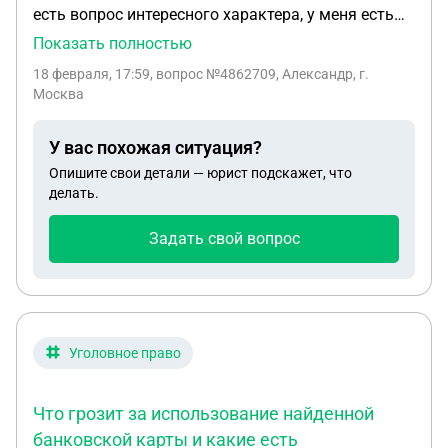
есть вопрос интересного характера, у меня есть
своя группа музыкальная которая никак
Показать полностью
официально не зарегистрирована, и недавно в
18 февраля, 17:59
, вопрос №4862709, Александр, г.
одном из баров мы выступили с песнями другого
Москва
исполнителя на которого нужна лицензия под
организацией другого человека, сегодня он нам
У вас похожая ситуация?
написал о том что если мы сегодня не выступим
Опишите свои детали — юрист подскажет, что
бесплатно с этими же песнями, то он подает иски
делать.
в суд за то что мы исполняли эти песни под ЕГО
организацией, никаких договоров не было с ним
Задать свой вопрос
заключено, также имеется переписка о всех
угрозах судом и то что это была его идея,
подскажите пожалуйста как быть в такой
ситуации?
Уголовное право
Что грозит за использование найденной
банковской карты и какие есть