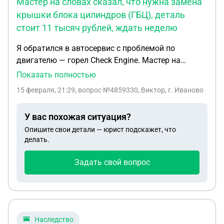
Мастер на словах сказал, что нужна замена
крышки блока цилиндров (ГБЦ), деталь
стоит 11 тысяч рублей, ждать неделю
Я обратился в автосервис с проблемой по
двигателю — горел Check Engine. Мастер на
словах сказал, что нужна замена крышки блока
Показать полностью
цилиндров (ГБЦ), деталь стоит 11 тысяч рублей,
15 февраля, 21:29
, вопрос №4859330, Виктор, г. Иваново
ждать неделю. Я согласился. Через неделю
забрал машину, ошибка погасла, но ходовые
У вас похожая ситуация?
качества не изменились — двигатель работает
Опишите свои детали — юрист подскажет, что
так же, как и до ремонта. Мне выдали только акт
делать.
выполненных работ, подписанный только
исполнителем — моей подписи там нет. В акте в
Задать свой вопрос
разделе «Работы»: «Крышка клапанная
митсубиси» — 11 000 рублей (деталь, вписанная в
работы, расписано как 11 часов работы) и
«Замена клапанной крышки и других деталей»
второй позицией . В разделе «Запчасти и
Наследство