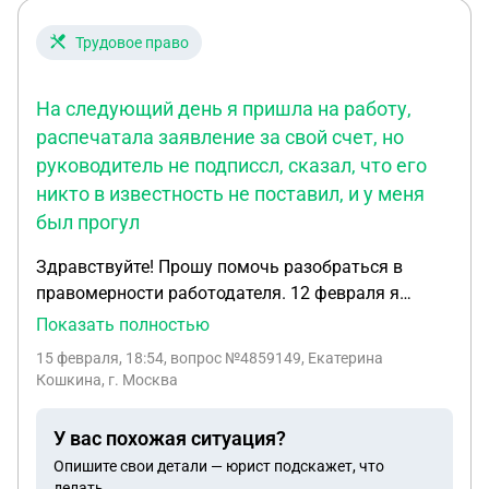
отказать в машине и вкладах
Трудовое право
На следующий день я пришла на работу,
распечатала заявление за свой счет, но
руководитель не подписсл, сказал, что его
никто в известность не поставил, и у меня
был прогул
Здравствуйте! Прошу помочь разобраться в
правомерности работодателя. 12 февраля я
почувствовала себя плохо. Также приболел
Показать полностью
ребенок, 4 года. Я написала своему начальнику,
15 февраля, 18:54
, вопрос №4859149, Екатерина
описала свое состояние и попросила дать мне
Кошкина, г. Москва
отгул. На что мне он ответил, нет, иди на
больничный, не нужно никого заражать. Но из за
У вас похожая ситуация?
того, что дома еще был ребенок, и я с
Опишите свои детали — юрист подскажет, что
температурой, возможности пойти на прием не
делать.