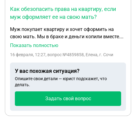
Как обезопасить права на квартиру, если
муж оформляет ее на свою мать?
Муж покупает квартиру и хочет оформить на
свою мать. Мы в браке и деньги копили вместе.
По независящем от нас причинам, на себя
Показать полностью
оформит не можем. Детей нет. Вся сумма у меня
16 февраля, 12:27
, вопрос №4859858, Елена, г. Сочи
на счету понимаю, что в случае развода я не
смогу претендовать на это жильё.
У вас похожая ситуация?
Опишите свои детали — юрист подскажет, что
делать.
Задать свой вопрос