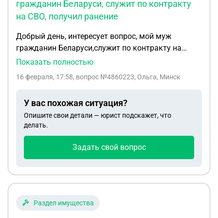
гражданин Беларуси, служит по контракту
и говорят о том что заведено уголовное дело. Что
на СВО, получил ранение
меня ждёт? Я одна живу с тремя детьми,муж
погиб.
Добрый день, интересует вопрос, мой муж
гражданин Беларуси,служит по контракту на
СВО,получил ранение, проходит лечение в
Показать полностью
военном госпитале, врач ему сказал,что справку
16 февраля, 17:58
, вопрос №4860223, Ольга, Минск
98 по ранению не оформит,ему не положена она и
выплаты тоже, хочется знать правду, ведь при
У вас похожая ситуация?
заключении контракта каждый военнослужащий
Опишите свои детали — юрист подскажет, что
имеет страховку и равные права с гражданами
делать.
РФ или я не правильно поняла?
Задать свой вопрос
Раздел имущества