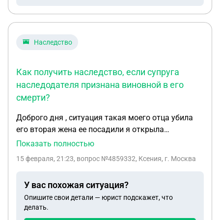
ПОЛОВИНУ КОТОРУЮ Я ЗАРАБОТАЛ КРОВЬЮ
ПОТОМ
Наследство
Как получить наследство, если супруга
наследодателя признана виновной в его
смерти?
Доброго дня , ситуация такая моего отца убила
его вторая жена ее посадили я открыла
наследственное дело позвонив на днях нотариусу
Показать полностью
сообщить что через неделю должна вступать в
15 февраля, 21:23
, вопрос №4859332, Ксения, г. Москва
наследство она мне сообщила что квартиры так
как они были получены отцом в наследство они
У вас похожая ситуация?
выдадут свидетельство а машина и вклад она
Опишите свои детали — юрист подскажет, что
имеет супружескую долю и пока в завишем
делать.
состоянии , его жена не как не дала о себе знать в