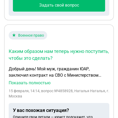
течение 6 месяцев и выдать свидетельство не
Задать свой вопрос
может но открытое дело не может же быть 8 лет
Военное право
Каким образом нам теперь нужно поступить,
чтобы это сделать?
Добрый день! Мой муж, гражданин ЮАР,
заключил контракт на СВО с Министерством
обороны Российской Федерации. Контракт был
Показать полностью
заключен 11 декабря 2025 года сроком на один
15 февраля, 14:14
, вопрос №4858928, Наталья Наталья, г.
год. 11 февраля Министерство обороны расторгло
Москва
с ним контракт без объяснения причин. Мой муж
Дэвид был уволен из вооруженных сил. Он поехал
У вас похожая ситуация?
в часть, и в части ему выдали выписку из
Опишите свои детали — юрист подскажет, что