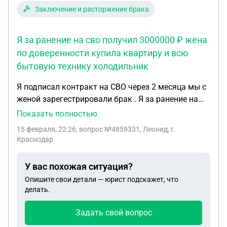
Заключение и расторжение брака
Я за ранение на сво получил 3000000 ₽ жена
по доверенности купила квартиру и всю
бытовую технику холодильник
Я подписал контракт на СВО через 2 месяца мы с
женой зарегестрировали брак . Я за ранение на
сво получил 3000000 ₽ жена по доверенности
Показать полностью
купила квартиру и всю бытовую технику
15 февраля, 22:26
, вопрос №4859331, Леонид, г.
холодильник, стиральная машинка газовая
Краснодар
колонка мебель в общем всё что нужно для
жизни я переводил деньги общая сумма
У вас похожая ситуация?
4000000₽ чеки все есть она ни где не работала я
Опишите свои детали — юрист подскажет, что
её обеспечивал полностью теперь она подает на
делать.
развод и говорит что при разводе половина этого
имущества и квартира пополам КАК БЫТЬ
Задать свой вопрос
МОЖЕТ ОНА ОТСУДИТЬ ПРИ РАЗВОДЕ