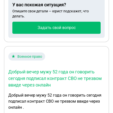
мой супруг вернулся в Беларусь и через год мы
по инициативе мужа, контракт был разорван со
У вас похожая ситуация?
узнали что у него стоить запрет на въезд в
стороны Министерства обороны. Каким образом
Опишите свои детали — юрист подскажет, что
расийскую Федерацию, нам в Беларуси сказали
нам теперь нужно поступить, чтобы это сделать?
делать.
что нужно обращаться в расийскую Федерацию
чтобы сняли запрет база с расии единая и запрет
Задать свой вопрос
есть и в Республике Беларусь у нас есть
официальный брак, работает официально как
нам решить эту проблему чтобы мой супруг
остался в Республики Беларусь
Военное право
Добрый вечер мужу 52 года он говорить
сегодня подписал контракт СВО не трезвом
ввиде через онлайн
Добрый вечер мужу 52 года он говорить сегодня
подписал контракт СВО не трезвом ввиде через
онлайн .