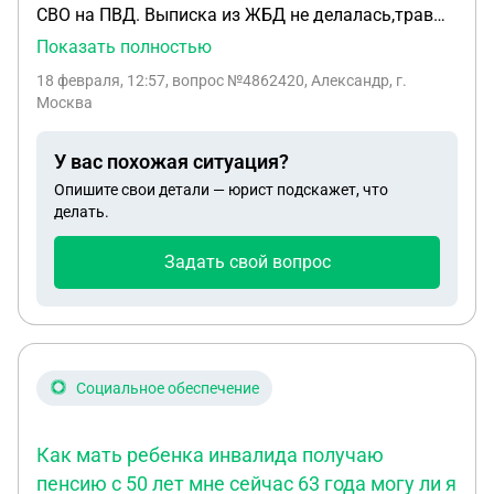
СВО на ПВД. Выписка из ЖБД не делалась,травма
тяжёлая, соответственно в госпитале не делали
Показать полностью
98 справку, есть только формы 100, могу ли я
18 февраля, 12:57
, вопрос №4862420, Александр, г.
рассчитывать на выплату 3000 000, травма
Москва
тяжёлая. Заранее благодарю.
У вас похожая ситуация?
Опишите свои детали — юрист подскажет, что
делать.
Задать свой вопрос
Социальное обеспечение
Как мать ребенка инвалида получаю
пенсию с 50 лет мне сейчас 63 года могу ли я