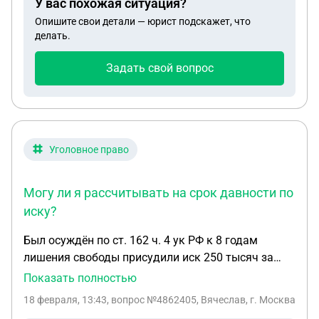
У вас похожая ситуация?
Опишите свои детали — юрист подскажет, что
делать.
Задать свой вопрос
Уголовное право
Могу ли я рассчитывать на срок давности по
иску?
Был осуждён по ст. 162 ч. 4 ук РФ к 8 годам
лишения свободы присудили иск 250 тысяч за
нанесение тяжкого вреда здоровью. Освободился
Показать полностью
в 2021 году по окончанию срока. Могу ли я
18 февраля, 13:43
, вопрос №4862405, Вячеслав, г. Москва
рассчитывать на срок давности по иску?