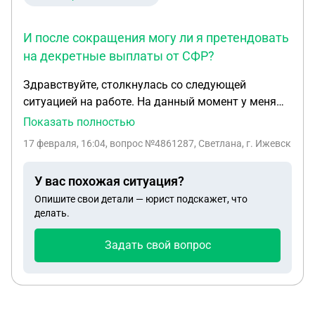
И после сокращения могу ли я претендовать
на декретные выплаты от СФР?
Здравствуйте, столкнулась со следующей
ситуацией на работе. На данный момент у меня
больничный по беременности и родам, звонят из
Показать полностью
отдела кадров и предлагают написать заявление
17 февраля, 16:04
, вопрос №4861287, Светлана, г. Ижевск
на увольнение по собственному желанию с
дальнейшей перспективой устройства в другую
У вас похожая ситуация?
компанию, так как будет проводиться
Опишите свои детали — юрист подскажет, что
реорганизация. Я намерена отказаться от
делать.
написания заявления на увольнение и ждать
сокращения. Что работодатель обязан мне
Задать свой вопрос
предоставить в процессе увольнения? И после
сокращения могу ли я претендовать на декретные
выплаты от СФР?