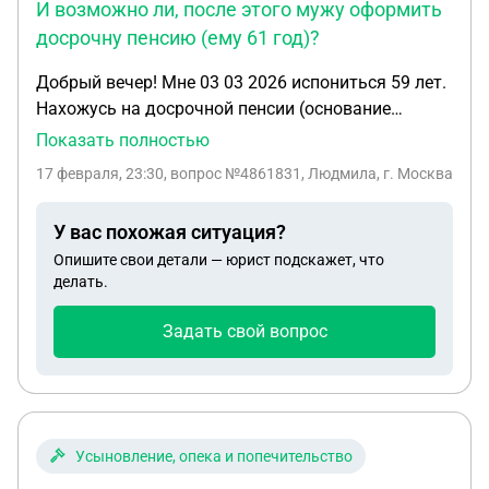
И возможно ли, после этого мужу оформить
досрочну пенсию (ему 61 год)?
Добрый вечер! Мне 03 03 2026 испониться 59 лет.
Нахожусь на досрочной пенсии (основание
ребенок с 1992 по 1996 год находился на
Показать полностью
инвалидности по здоровью) Сейчас не работаю. У
17 февраля, 23:30
, вопрос №4861831, Людмила, г. Москва
меня такой вопрос? Можно ли переоформить
досрочную пенсию на пенсию по старости? Какие
У вас похожая ситуация?
минусы могут быть? И возможно ли, после этого
Опишите свои детали — юрист подскажет, что
мужу оформить досрочну пенсию (ему 61 год)?
делать.
Задать свой вопрос
Усыновление, опека и попечительство