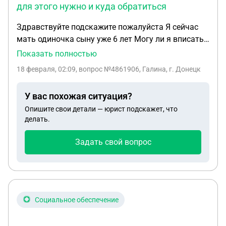
для этого нужно и куда обратиться
Здравствуйте подскажите пожалуйста Я сейчас
мать одиночка сыну уже 6 лет Могу ли я вписать
в свидетельство о рождении ребенка не родного
Показать полностью
отца и мы не в браке Что для этого нужно и куда
18 февраля, 02:09
, вопрос №4861906, Галина, г. Донецк
обратиться
У вас похожая ситуация?
Опишите свои детали — юрист подскажет, что
делать.
Задать свой вопрос
Социальное обеспечение