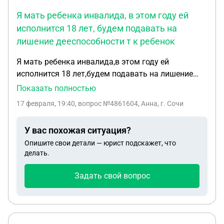
Я мать ребенка инвалида, в этом году ей
исполнится 18 лет, будем подавать на
лишение дееспособности т к ребенок
Я мать ребенка инвалида,в этом году ей
исполнится 18 лет,будем подавать на лишение
дееспособности т к ребенок очень тяжёлый и
Показать полностью
ничего не понимает.Что будет если я не оформлю
17 февраля, 19:40
, вопрос №4861604, Анна, г. Сочи
на нее опеку,какие будут действия органов
опеки,как к этому грамотно сделать
У вас похожая ситуация?
Опишите свои детали — юрист подскажет, что
делать.
Задать свой вопрос