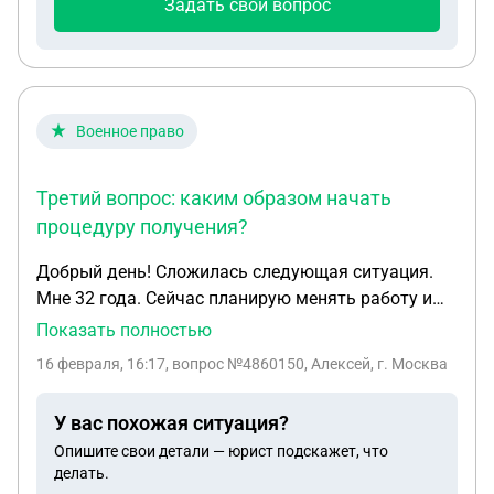
Задать свой вопрос
считаются,с даты рождения или берется полный
месяц). Помогите разобраться,как оспорить их
решение. Я не согласна что алименты берут за то
время,когда ребенок ещё не родился.
Военное право
Третий вопрос: каким образом начать
процедуру получения?
Добрый день! Сложилась следующая ситуация.
Мне 32 года. Сейчас планирую менять работу и
почту везде сразу спрашивают есть ли военный
Показать полностью
билет на руках. Но я его не получал. Вопросы в
16 февраля, 16:17
, вопрос №4860150, Алексей, г. Москва
следующем: какие риски есть при получении
документов воинского учёта после 30 лет? Могут
У вас похожая ситуация?
ли сразу забрать на военные сборы и т.п. Второй
Опишите свои детали — юрист подскажет, что
вопрос, стоит рассчитывать на военный билет или
делать.
справку взамен? До 24 лет была отсрочка по