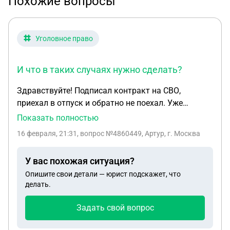
Похожие вопросы
Уголовное право
И что в таких случаях нужно сделать?
Здравствуйте! Подписал контракт на СВО,
приехал в отпуск и обратно не поехал. Уже
больше полугода, причина, почему я не вернулся,
Показать полностью
в том, что моя жена — инвалид первой группы. У
16 февраля, 21:31
, вопрос №4860449, Артур, г. Москва
нас был гражданский брак, когда приехал в
отпуск, сделали ЗАГС. Уже четыре месяца как я в
У вас похожая ситуация?
розыске, хотел узнать, какие последствия будут у
Опишите свои детали — юрист подскажет, что
меня? И что в таких случаях нужно сделать?
делать.
Задать свой вопрос