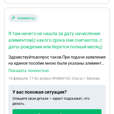
Алименты
Я там ничего не нашла за дату начисления
алиментов(с какого срока они считаются, с
даты рождения или берется полный месяц)
Здравствуйте,вопрос таков.При подачи заявления
на единое пособие мною были указаны алименты
в размере 1/4 МРОТ с даты рождения
Показать полностью
ребенка(15.10.2025). СФР же посчитали алименты
16 февраля, 17:42
, вопрос №4860192, Ольга, г. Москва
за полный месяц октября с 1 числа... Из за этого у
меня превышен е дохода и мы не прошли на
У вас похожая ситуация?
нужный процент. СФР ссылаются на
Опишите свои детали — юрист подскажет, что
Постановление правительства от 16.12.2022
делать.
номер 2330. Я там ничего не нашла за дату
начисления алиментов(с какого срока они