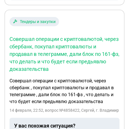
Как только она получила деньги . Она стала
скрываться и всячески препятствовала
контактам с ним. Он доверился ей а в итоге его
Тендеры и закупки
убили и сейчас по закону она является его женой .
Подскажите как поступать нам. К кому
Совершал операции с криптовалютой, через
обращаться чтоб ее назади за ее поступки и
сбербанк, покупал криптовалюты и
наглый расчет . Ее уже несколько раз лишали
продавал в телеграмме, дали блок по 161-фз,
материнства , но пока служба ей верит она
устроилась на работу перед тем как его посадили
что делать и что будет если предьявлю
. Но как только закрутился этот процесс и они
доказательства
вместе принимали решение если его посадят то
Совершал операции с криптовалютой, через
он пойдет и заработает денег и не нужно будет
сбербанк , покупал криптовалюты и продавал в
ему сидеть . Так оно и вышло . Его посадили на 3
телеграмме , дали блок по 161-фз , что делать и
года , она сразу же добивается чтоб их в тюрьме
что будет если предьявлю доказательства
расписали . И ее кованый план сработал . Как
только ей открыл он доступ к карте она
14 февраля, 22:52
, вопрос №4858422, Сергей, г. Владимир
прекратила любое общение и скрылась . А так как
она жена позвонили ей сообщили что он убит и
У вас похожая ситуация?