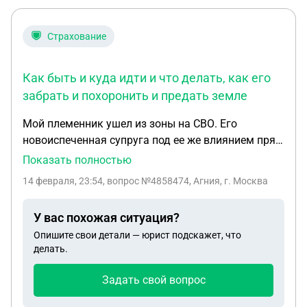
Страхование
Как быть и куда идти и что делать, как его
забрать и похоронить и предать земле
Мой племенник ушел из зоны на СВО. Его
новоиспеченная супруга под ее же влиянием прям
перед его уходом стала в тюрьме ему женой . Ему
Показать полностью
было 22 года , а ей 32 , она старше его на 10 лет.
14 февраля, 23:54
, вопрос №4858474, Агния, г. Москва
Хотелось бы чтоб восторжествовала
справедливость . Эта женщина всячески
У вас похожая ситуация?
препятствовала общению с моей тетей . Она его
Опишите свои детали — юрист подскажет, что
всю жизнь воспитывала как мама . И была его
делать.
опекуном . Она человек пожилой и болящая. Я все
эти события до его смерти узнала только сегодня.
Задать свой вопрос
Получается что внук моей тети и мой племянник
попал под влияние этой асоциалтной женщины .