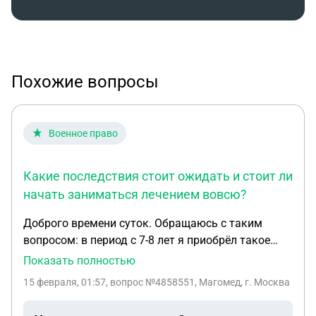
Похожие вопросы
Военное право
Какие последствия стоит ожидать и стоит ли
начать заниматься лечением вовсю?
Доброго времени суток. Обращаюсь с таким
вопросом: в период с 7-8 лет я приобрёл такое
заболевание, как "юношеский артрит",
Показать полностью
перешедший уже и во взрослую жизнь. От начала
15 февраля, 01:57
, вопрос №4858551, Магомед, г. Москва
до конца наблюдался у терапевта и ревматолога,
прохожу некоторые процедуры для поддержания