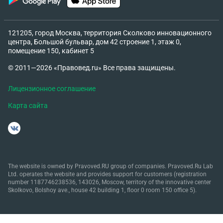
121205, город Москва, территория Сколково инновационного
центра, Большой бульвар, дом 42 строение 1, этаж 0,
помещение 150, кабинет 5
© 2011—2026 «Правовед.ru» Все права защищены.
Лицензионное соглашение
Карта сайта
The website is owned by Pravoved.RU group of companies. Pravoved.Ru Lab
Ltd. operates the website and provides support for customers (registration
number 1187746238536, 143026, Moscow, territory of the innovative center
Skolkovo, Bolshoy ave., house 42 building 1, floor 0 room 150 office 5).