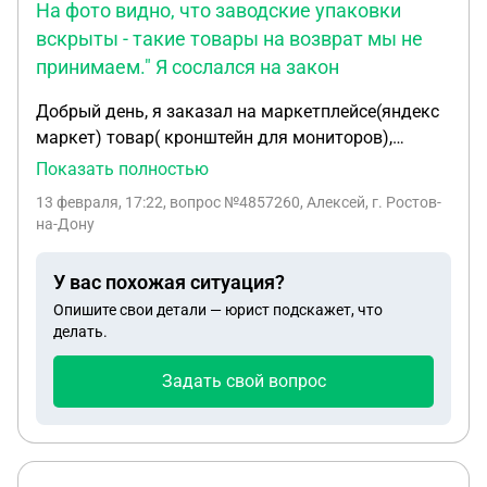
На фото видно, что заводские упаковки
вскрыты - такие товары на возврат мы не
принимаем." Я сослался на закон
Добрый день, я заказал на маркетплейсе(яндекс
маркет) товар( кронштейн для мониторов),
установил и понял что товар мне не подходит.
Показать полностью
Собрал товар со всеми комплектующими,
13 февраля, 17:22
, вопрос №4857260, Алексей, г. Ростов-
исключая пакеты с болтами, т.к. вскрыть их не
на-Дону
повредив не возможно, написал заявку на
возврат, мне возврат отклонили с таким
У вас похожая ситуация?
содержанием "При возврате товара необходимо
Опишите свои детали — юрист подскажет, что
сохранить заводскую упаковку. Товар, который
делать.
не подошел или не понравился, можно вернуть,
только если упаковка и товарный вид сохранены.
Задать свой вопрос
На фото видно, что заводские упаковки вскрыты -
такие товары на возврат мы не принимаем." Я
сослался на закон Сатья 26.1 пункт 4 "О защите
прав потребителей", цитирую: "Возврат товара