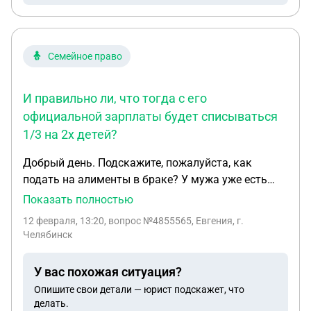
Семейное право
И правильно ли, что тогда с его
официальной зарплаты будет списываться
1/3 на 2х детей?
Добрый день. Подскажите, пожалуйста, как
подать на алименты в браке? У мужа уже есть
ребёнок от первого брака и он выплачивает
Показать полностью
алименты на него. В текущем браке у нас тоже
12 февраля, 13:20
, вопрос №4855565, Евгения, г.
есть общий ребёнок. Как правильно подать
Челябинск
документы, что мне нужно подготовить и есть ли
возможность сделать все удалённо, так как
У вас похожая ситуация?
ребёнок маленький, (я нахожусь в декретном
Опишите свои детали — юрист подскажет, что
отпуске.)? И правильно ли, что тогда с его
делать.