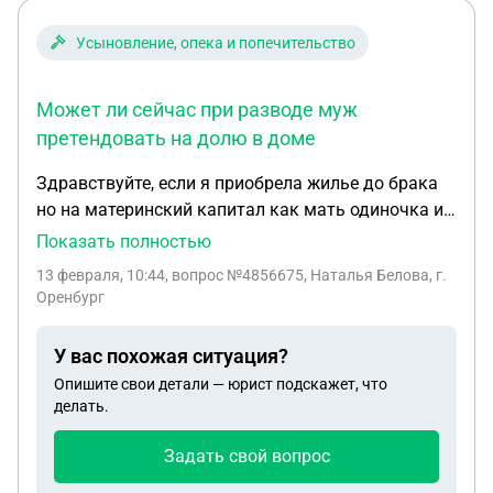
Усыновление, опека и попечительство
Может ли сейчас при разводе муж
претендовать на долю в доме
Здравствуйте, если я приобрела жилье до брака
но на материнский капитал как мать одиночка и у
детей в свидетельстве был прочерк. Через
Показать полностью
полгода я вышла за муж через два года мой муж
13 февраля, 10:44
, вопрос №4856675, Наталья Белова, г.
установил отцовство со своих слов, то есть дал
Оренбург
свою фамилию детям. Может ли сейчас при
разводе муж претендовать на долю в доме. В
У вас похожая ситуация?
браке уже 8 лет , но муж в доме не прописан.
Опишите свои детали — юрист подскажет, что
делать.
Задать свой вопрос