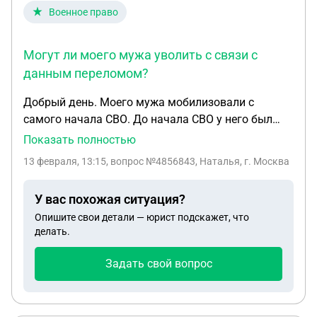
надлежащего качества возможен в случае, если
Военное право
сохранены его товарный вид, потребительские
свойства, а также документ, подтверждающий
Могут ли моего мужа уволить с связи с
факт и условия покупки указанного товара." и
данным переломом?
пояснил что упаковка, а точнее (пакеты от
шурупов) отношения сюда никакого не имеют
Добрый день. Моего мужа мобилизовали с
Мне все равно отказали, скажите имею ли я право
самого начала СВО. До начала СВО у него был
на получение возврата
закрытый перелом большеберцовой кости.
Показать полностью
Белоусов недавно обновил список кто не может
13 февраля, 13:15
, вопрос №4856843, Наталья, г. Москва
подписать контракт ( перелом конечностей).
Могут ли моего мужа уволить с связи с данным
У вас похожая ситуация?
переломом?
Опишите свои детали — юрист подскажет, что
делать.
Задать свой вопрос