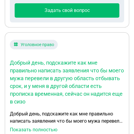
официальной зарплаты будет списываться 1/3 на
2х детей?
Задать свой вопрос
Уголовное право
Добрый день, подскажите как мне
правильно написать заявления что бы моего
мужа перевели в другую область отбывать
срок, и у меня в другой области есть
прописка временная, сейчас он надится еще
в сизо
Добрый день, подскажите как мне правильно
написать заявления что бы моего мужа перевели
в другую область отбывать срок, и у меня в
Показать полностью