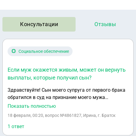
Консультации
Отзывы
Социальное обеспечение
Если муж окажется живым, может он вернуть
выплаты, которые получил сын?
Здравствуйте! Сын моего супруга от первого брака
обратился в суд на признание моего мужа
умершим, он без вести пропавший на СВО, я была
Показать полностью
против, суд удовлетворил иск сына. Если муж
18 февраля, 00:20
, вопрос №4861827, Ирина, г. Братск
окажется живым, может он вернуть выплаты,
которые получил сын? Главная причина в иске сына
1 ответ
была получить выплаты пока он попадает в