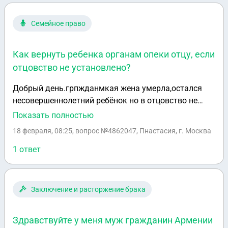
Семейное право
Как вернуть ребенка органам опеки отцу, если
отцовство не установлено?
Добрый день.грпжданмкая жена умерла,остался
несовершеннолетний ребёнок но в отцовство не
вписан, хотела как мать одиночка быть, ребёнка
Показать полностью
забрали органы опеки,как вернуть ребёнка отцу? И
18 февраля, 08:25
, вопрос №4862047, Пнастасия, г. Москва
какие документы для этого нужны?
1 ответ
Заключение и расторжение брака
Здравствуйте у меня муж гражданин Армении