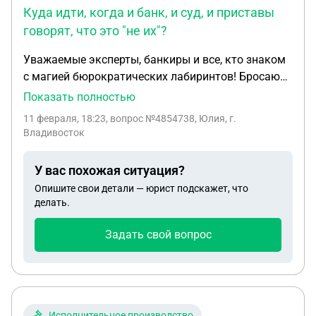
Куда идти, когда и банк, и суд, и приставы
говорят, что это "не их"?
Уважаемые эксперты, банкиры и все, кто знаком
с магией бюрократических лабиринтов! Бросаю
клич о помощи, ибо, кажется, мой банковский
Показать полностью
счет в ВТБ решил стать отшельником — его
11 февраля, 18:23
, вопрос №4854738, Юлия, г.
арестовал суд, и он ушел в глубокую медитацию,
Владивосток
несмотря на то, что все долги были погашены
почти ТРИ ГОДА НАЗАД. История моих мытарств
У вас похожая ситуация?
уже тянет на сериал с элементами абсурдной
Опишите свои детали — юрист подскажет, что
комедии и щепоткой отчаяния. Представьте себе:
делать.
вы честно закрываете все обязательства,
вздыхаете с облегчением и строите планы. А
Задать свой вопрос
потом оказывается, что где-то в цифровых
чертогах затерялась бумажка, и ваша
финансовая репутация взята в призрачный
заложники. Это не просто неудобство — это
чувство беспомощности, когда ты делаешь всё
Исполнительное производство