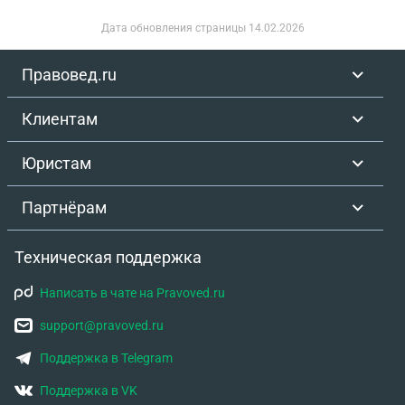
те же показания, зная, что квартира не пустует и в
Дата обновления страницы
14.02.2026
ней постоянно живут люди.
Правовед.ru
Клиентам
Юристам
Партнёрам
Техническая поддержка
Написать в чате на Pravoved.ru
support@pravoved.ru
Поддержка в Telegram
Поддержка в VK