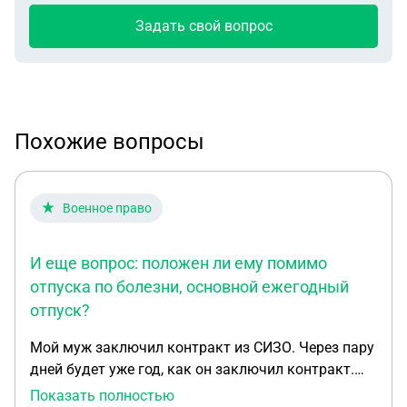
Задать свой вопрос
Похожие вопросы
Военное право
И еще вопрос: положен ли ему помимо
отпуска по болезни, основной ежегодный
отпуск?
Мой муж заключил контракт из СИЗО. Через пару
дней будет уже год, как он заключил контракт.
Все это время он не был в отпуске. Осенью
Показать полностью