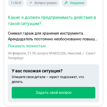
1150 ₽
Вопрос решен
Хищения
Какие я должен предпринимать действия в
такой ситуации?
Снимал гараж для хранения инструмента.
Арендодатель постоянно необоснованно повышал
стоимость аренды. Когда стоимость старого
Показать полностью
неотапливаемого гаража дошла до 20000р/мес, а
09 февраля, 21:39
, вопрос №4852206, Николай, г. Санкт-
начиналась с 6000р Я сообщил что дальше по
Петербург
такой стоимости снимать не буду и буду искать
другой. Предупредил об этом я более чем за
У вас похожая ситуация?
месяц. Недавно арендодатель написала мне что
Опишите свои детали — юрист подскажет, что
не хочет меня "отпускать", и что я ей нужен,
делать.
естественно ей нужен не я, а деньги за аренду.
Теперь срок оплаченной ареды подходит к концу.
Задать свой вопрос
10-го числа если быть точным. Несколько дней
назад я вывез из него свои инструменты,