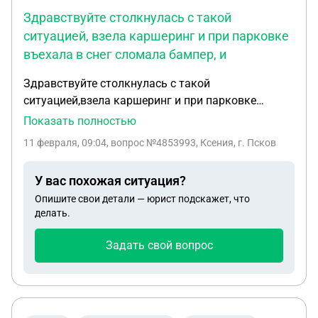
предусмотрено. Как правильно поступить в такой
Здравствуйте столкнулась с такой
ситуации чтобы не начислили огромный долг.
ситуацией, взела каршеринг и при парковке
въехала в снег сломала бампер, и
Здравствуйте столкнулась с такой
ситуацией,взела каршеринг и при парковке
въехала в снег сломала бампер,и не сообщила в
Показать полностью
поддержку Делимобиль так как испугалась,да я
11 февраля, 09:04
, вопрос №4853993, Ксения, г. Псков
согласна сглупила,но сейчас они выставили мне
счет 90.000 т.р и пугают судом что подадут на
У вас похожая ситуация?
меня заявление еще и в ГБДД и меня лешат прав
Опишите свои детали — юрист подскажет, что
за скрытие ДТП что мне делать подскажите
делать.
пожалуйста,да я признаю я свою вину ну такую
сумму не готова платить за один задний бампер
Задать свой вопрос
что мне делать