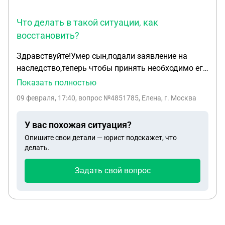
Что делать в такой ситуации, как
восстановить?
Здравствуйте!Умер сын,подали заявление на
наследство,теперь чтобы принять необходимо его
свидетельство о рождении,оно потерялось,найти
Показать полностью
не можем,восстановить тоже,тк родился он ,когда
09 февраля, 17:40
, вопрос №4851785, Елена, г. Москва
жили в Южноукраинске Николаевская
область.Сюда в в Крым приехал,когда было ему 9
У вас похожая ситуация?
лет.В паспортах он вписан в украинских,но это
Опишите свои детали — юрист подскажет, что
сказали не имеет значение,есть копия
делать.
свидетельства о рождении,тоже сказали не
пойдет,нужен оригинал,пробовали через
Задать свой вопрос
госуслуги тоже нет.Что делать в такой
ситуации,как восстановить?