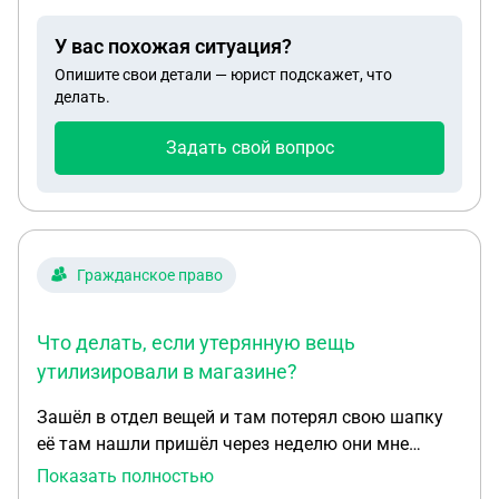
У вас похожая ситуация?
Опишите свои детали — юрист подскажет, что
делать.
Задать свой вопрос
Гражданское право
Что делать, если утерянную вещь
утилизировали в магазине?
Зашёл в отдел вещей и там потерял свою шапку
её там нашли пришёл через неделю они мне
показали что нашли мою шапку и говорят что её
Показать полностью
утелевезироыали но к то именно не говорят