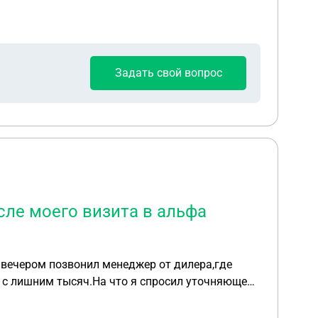
Задать свой вопрос
сле моего визита в альфа
 вечером позвонил менеджер от дилера,где
0 с лишним тысяч.На что я спросил уточняюще
 условий по этим вопросам нет.Он сказала что
ез суд в течении полгода как показывает