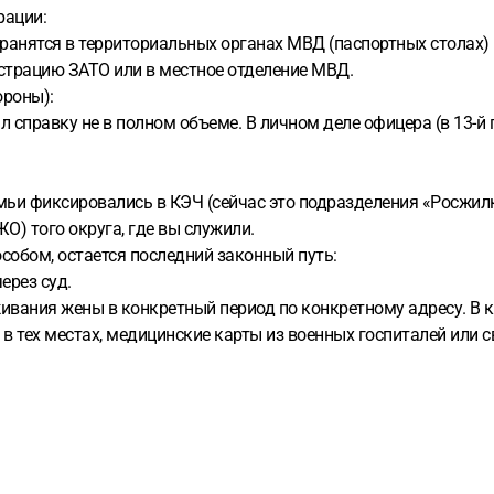
рации:
ранятся в территориальных органах МВД (паспортных столах) 
страцию ЗАТО или в местное отделение МВД.
ороны):
л справку не в полном объеме. В личном деле офицера (в 13-й
мьи фиксировались в КЭЧ (сейчас это подразделения «Росжил
О) того округа, где вы служили.
собом, остается последний законный путь:
ерез суд.
живания жены в конкретный период по конкретному адресу. В 
 в тех местах, медицинские карты из военных госпиталей или 