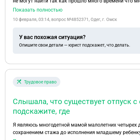
не могут найти так как прошло много времени что мн
Показать полностью
10 февраля, 03:14
, вопрос №4852371, Одег, г. Омск
У вас похожая ситуация?
Опишите свои детали — юрист подскажет, что делать.
Трудовое право
Слышала, что существует отпуск с
подскажите, где
Я являюсь многодетной мамой малолетних четырех дет
сохранением стажа до исполнения младшему ребенку 6
на работе желание на такой отпуск ?