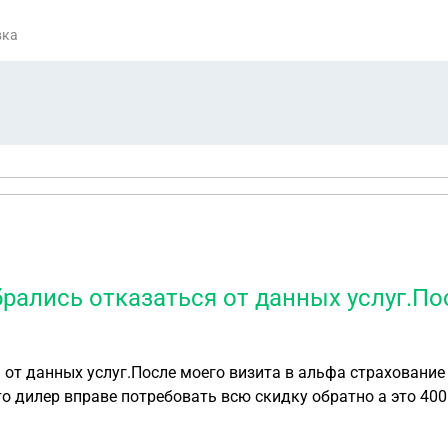
вка
рались отказаться от данных услуг.По
 от данных услуг.После моего визита в альфа страхование
то дилер вправе потребовать всю скидку обратно а это 40
я у себя их не нашел а в договоре купли продажи никаких
 для того чтобы быстрее дилер вернул себе деньги но чер