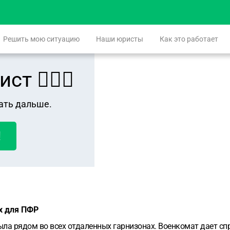
Решить мою ситуацию
Наши юристы
Как это работает
 👨🏻‍⚖️
ать дальше.
!
ах для ПФР
ла рядом во всех отдаленных гарнизонах. Военкомат дает спр