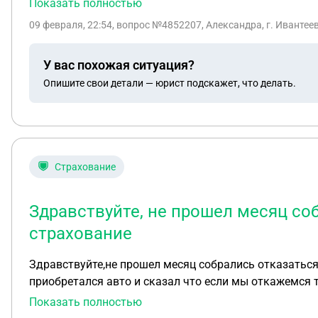
Показать полностью
09 февраля, 22:54
, вопрос №4852207, Александра, г. Ивантее
У вас похожая ситуация?
Опишите свои детали — юрист подскажет, что делать.
Страхование
Здравствуйте, не прошел месяц соб
страхование
Здравствуйте,не прошел месяц собрались отказаться
приобретался авто и сказал что если мы откажемся 
не подписывали ли мы какие-то доп соглашения ведь 
Показать полностью
доп соглашения мы не подписываем они просто нужны