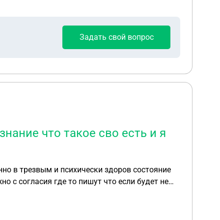
ста каким образом дилер может выиграть через
Задать свой вопрос
нание что такое сво есть и я
енно в трезвым и психически здоров состояние
о с согласия где то пишут что если будет не
н ясный ответ смогу ли я когда мне исполнится
ня?