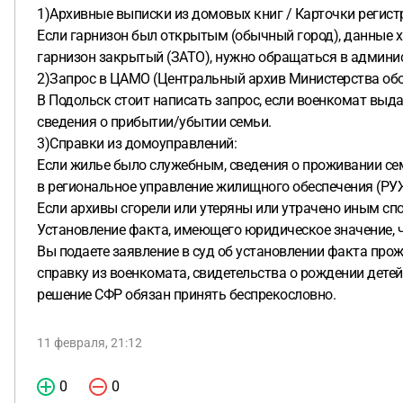
1)Архивные выписки из домовых книг / Карточки регист
Если гарнизон был открытым (обычный город), данные х
гарнизон закрытый (ЗАТО), нужно обращаться в админи
2)Запрос в ЦАМО (Центральный архив Министерства об
В Подольск стоит написать запрос, если военкомат выда
сведения о прибытии/убытии семьи.
3)Справки из домоуправлений:
Если жилье было служебным, сведения о проживании се
в региональное управление жилищного обеспечения (РУЖ
Если архивы сгорели или утеряны или утрачено иным спо
Установление факта, имеющего юридическое значение, ч
Вы подаете заявление в суд об установлении факта про
справку из военкомата, свидетельства о рождении детей
решение СФР обязан принять беспрекословно.
11 февраля, 21:12
0
0