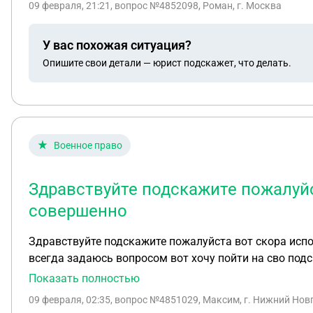
09 февраля, 21:21
, вопрос №4852098, Роман, г. Москва
практика дилер выигрывает эти дела и заставляет 
суд это дело и отозвать скидку если нигде в договор
У вас похожая ситуация?
Опишите свои детали — юрист подскажет, что делать.
Военное право
Здравствуйте подскажите пожалуйст
совершенно
Здравствуйте подскажите пожалуйста вот скора испол
всегда задаюсь вопросом вот хочу пойти на сво подс
хватка бойцов и так заберут а где то пишут что без 
Показать полностью
16 лет когда буду проходить медкомиссию сказать чт
09 февраля, 02:35
, вопрос №4851029, Максим, г. Нижний Нов