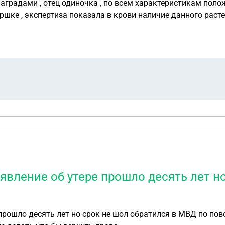
ами , отец одиночка , по всем характеристикам положительный , п
шке , экспертиза показала в крови наличие данного растен
аявление об утере прошло десять лет н
прошло десять лет но срок не шол обратился в МВД по пов