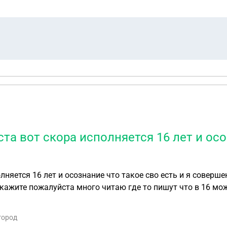
вернуть скидку.Уважвемые юристы объясните мне пожалуй
е не прописано об этом?
а вот скора исполняется 16 лет и осоз
няется 16 лет и осознание что такое сво есть и я соверш
кажите пожалуйста много читаю где то пишут что в 16 можн
гражданства РФ не берут так вот хотелось бы получить оди
о я хочу на сво и хочу заключить контракт возьмут ли ме
город