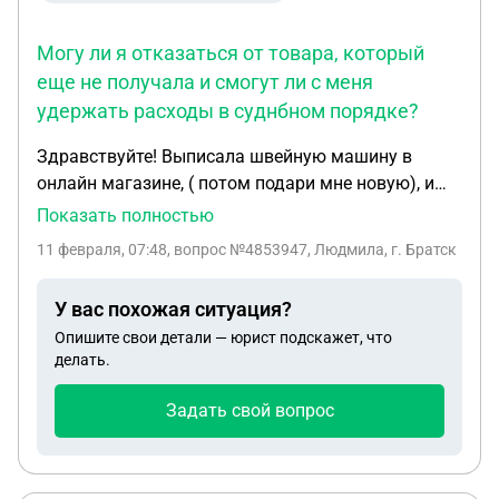
Могу ли я отказаться от товара, который
еще не получала и смогут ли с меня
удержать расходы в суднбном порядке?
Здравствуйте! Выписала швейную машину в
онлайн магазине, ( потом подари мне новую), и
теперь не нуджаюсь в ней. Могу ли я отказаться
Показать полностью
от товара, который еще не получала и смогут ли с
11 февраля, 07:48
, вопрос №4853947, Людмила, г. Братск
меня удержать расходы в суднбном порядке? С
уважением, Людмила.
У вас похожая ситуация?
Опишите свои детали — юрист подскажет, что
делать.
Задать свой вопрос