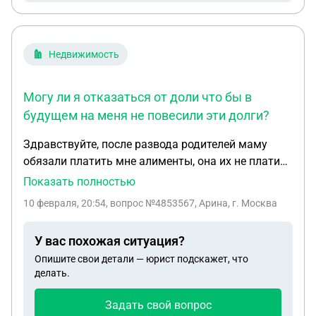
Недвижимость
Могу ли я отказаться от доли что бы в
будущем на меня не повесили эти долги?
Здравствуйте, после развода родителей маму
обязали платить мне алименты, она их не платила
и образовался долг свыше 1 млн, из-за этого у нее
Показать полностью
арестовали счета. Когда я была
10 февраля, 20:54
, вопрос №4853567, Арина, г. Москва
несовершеннолетней она купила комнату на мат.
капитал и выделила мне долю, я являюсь
У вас похожая ситуация?
собственницей 1/4 доли комнаты. Какое-то время
Опишите свои детали — юрист подскажет, что
в комнате проживал человек не оплачивая
делать.
аренду и коммунальные платежи. По квитанциям
ЖКХ накопился долг около 200 тысяч, суда не
Задать свой вопрос
было. Кадастровая стоимость комнаты примерно