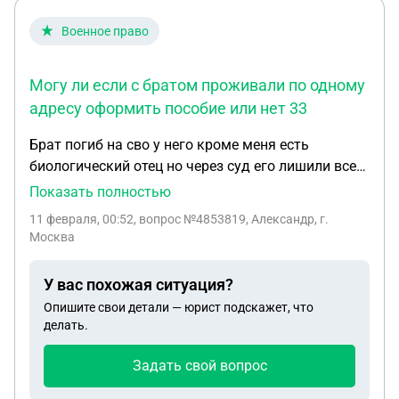
Военное право
Могу ли если с братом проживали по одному
адресу оформить пособие или нет 33
Брат погиб на сво у него кроме меня есть
биологический отец но через суд его лишили всех
выплат и социальных и всех остальных(имелось
Показать полностью
веду что его отца решили в мою пользу) могу ли я
11 февраля, 00:52
, вопрос №4853819, Александр, г.
получить удостоверение члена ветерана боевых
Москва
действий.Могу ли если с братом проживали по
одному адресу оформить пособие или нет 33
У вас похожая ситуация?
Опишите свои детали — юрист подскажет, что
делать.
Задать свой вопрос