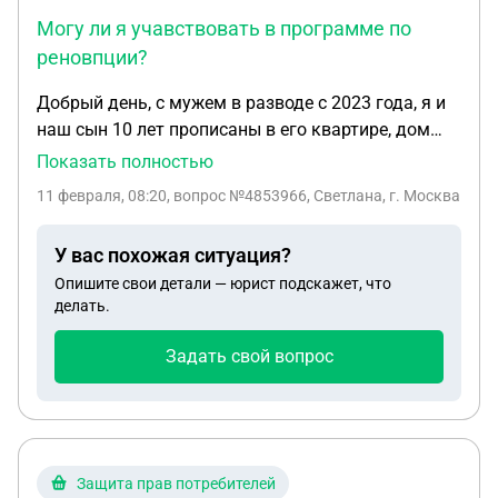
Могу ли я учавствовать в программе по
реновпции?
Добрый день, с мужем в разводе с 2023 года, я и
наш сын 10 лет прописаны в его квартире, дом
под реновацию, проживпем отдельно от мужа,
Показать полностью
квпртиру снимаем,. Муж через суд меня
11 февраля, 08:20
, вопрос №4853966, Светлана, г. Москва
выписывает из квартиры, 11 марта состоится
слушание. Могу ли я учавствовать в программе
У вас похожая ситуация?
по реновпции? Спасибо
Опишите свои детали — юрист подскажет, что
делать.
Задать свой вопрос
Защита прав потребителей