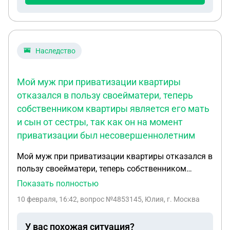
равна сумме долга . Сейчас я совершеннолетняя,
официально работаю и переживаю что мне
придется это все выплачивать хотя я там никогда
не проживала, есть другая квартира в
Наследство
собственности в которой я прописана.Мама не
работает, долг за меня по алиментам на ней
Мой муж при приватизации квартиры
числится. Могу ли я отказаться от доли что бы в
отказался в пользу своейматери, теперь
будущем на меня не повесили эти долги ?
собственником квартиры является его мать
и сын от сестры, так как он на момент
приватизации был несовершеннолетним
Мой муж при приватизации квартиры отказался в
пользу своейматери, теперь собственником
квартиры является его мать и сын от сестры, так
Показать полностью
как он на момент приватизации был
10 февраля, 16:42
, вопрос №4853145, Юлия, г. Москва
несовершеннолетним. В квартире прописаны его
мать,отец,сестра и он сам .У мужа на
У вас похожая ситуация?