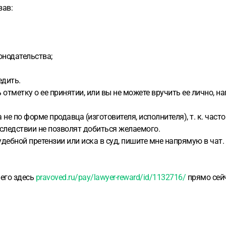
зав:
онодательства;
едить.
 отметку о ее принятии, или вы не можете вручить ее лично, 
 не по форме продавца (изготовителя, исполнителя), т. к. час
следствии не позволят добиться желаемого.
удебной претензии или иска в суд, пишите мне напрямую в чат.
 его здесь
pravoved.ru/pay/lawyer-reward/id/1132716/
прямо сейч