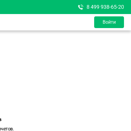
8 499 938-65-20
Войти
в
четов.