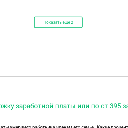
Показать еще
2
ржку заработной платы или по ст 395 
аты умершего работника членам его семьи. Какие процен