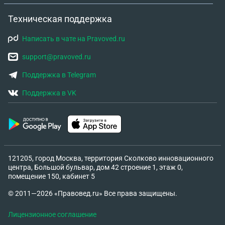
момент? Поскольку в уставе написано что выбор
меры взыскания учитывают психофизическое и
Техническая поддержка
эмоциональное состояние, мнение студсовета,
тяжесть и т.д. Если что приказа пока что
Написать в чате на Pravoved.ru
никакого небыло. Я приложу правила, где
support@pravoved.ru
описаные обязанности и права сотрудников и
студентов.
Поддержка в Telegram
Поддержка в VK
121205, город Москва, территория Сколково инновационного
центра, Большой бульвар, дом 42 строение 1, этаж 0,
помещение 150, кабинет 5
© 2011—2026 «Правовед.ru» Все права защищены.
Лицензионное соглашение