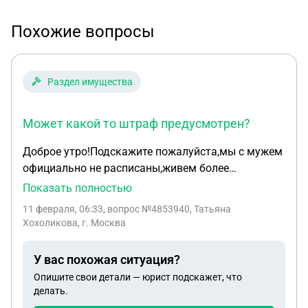
Похожие вопросы
Раздел имущества
Может какой то штраф предусмотрен?
Доброе утро!Подскажите пожалуйста,мы с мужем
официально не расписаны,живем более
пятнадцати лет совместно ,в моей
Показать полностью
квартире.Воспитываем общую дочь 12 лет
11 февраля, 06:33
, вопрос №4853940, Татьяна
.Получилось ,что муж сменил работу и завел
Хохоликова, г. Москва
интрижку с 35 летней замужней
женщиной,имеющую дочь.(мужу 47мне 45)Потом
У вас похожая ситуация?
уже когда все вскрылось,я узнала ,что были
Опишите свои детали — юрист подскажет, что
измены ,задерживался с работы,бывало ,что
делать.
ссылался ,что останется у приятеля ,Однажды