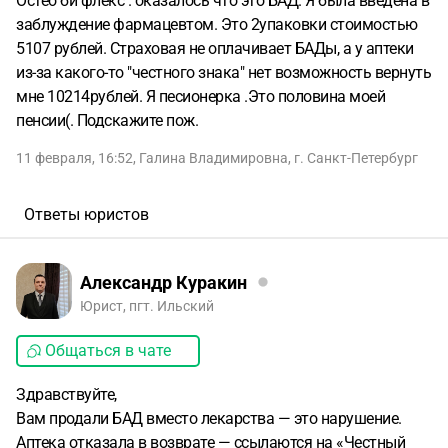
Остео би флекс . оказалось что это БАД. Я была введена в
заблуждение фармацевтом. Это 2упаковки стоимостью
5107 рублей. Страховая не оплачивает БАДы, а у аптеки
из-за какого-то "честного знака" нет возможность вернуть
мне 10214рублей. Я песионерка .Это половина моей
пенсии(. Подскажите пож.
11 февраля, 16:52
,
Галина Владимировна
,
г. Санкт-Петербург
Ответы юристов
Александр Куракин
Юрист, пгт. Ильский
Общаться в чате
Здравствуйте,
Вам продали БАД вместо лекарства — это нарушение.
Аптека отказала в возврате — ссылаются на «Честный