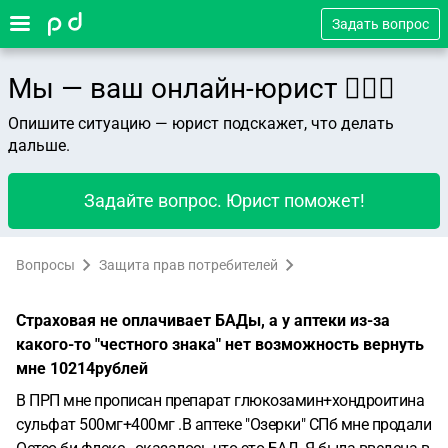
Задать вопрос
Мы — ваш онлайн-юрист 👨🏻‍⚖️
Опишите ситуацию — юрист подскажет, что делать
дальше.
Задайте вопрос. Юрист поможет!
Вопросы
Защита прав потребителей
Страховая не оплачивает БАДы, а у аптеки из-за
какого-то "честного знака" нет возможность вернуть
мне 10214рублей
В ПРП мне прописан препарат глюкозамин+хондроитина
сульфат 500мг+400мг .В аптеке "Озерки" СПб мне продали