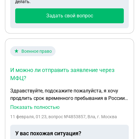
делать.
Задать свой вопрос
Военное право
И можно ли отправить заявление через
МФЦ?
Здравствуйте, подскажите пожалуйста, я хочу
продлить срок временного пребывания в России
на основании трудового договора. Бумажной
Показать полностью
регистрации нет, есть только регистрация через
11 февраля, 01:23
, вопрос №4853857, Вла, г. Москва
приложение Амина. Куда и с какими документами
мне обращаться? И можно ли отправить
У вас похожая ситуация?
заявление через МФЦ?