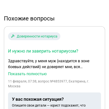
Похожие вопросы
Доверенности нотариуса
И нужно ли заверить нотариусом?
Здравствуйте, у меня муж (находится в зоне
боевых действий) не доверяет мне, вся
доверенность оформлена на его матери, деньги
Показать полностью
также отправляет маме. Можно написать какое
11 февраля, 07:38
, вопрос №4853977, Екатерина, г.
нибудь заявление что я не претендую ни на что,
Москва
что он заработал или купил в браке? И нужно ли
заверить нотариусом?
У вас похожая ситуация?
Опишите свои детали — юрист подскажет, что