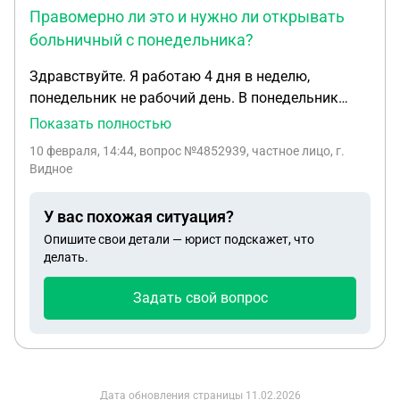
Правомерно ли это и нужно ли открывать
кириллице?
больничный с понедельника?
Здравствуйте. Я работаю 4 дня в неделю,
понедельник не рабочий день. В понедельник
была госпитализация, операция и выписка. Я
Показать полностью
больничный не оформляла в этот день. А со
10 февраля, 14:44
, вопрос №4852939, частное лицо, г.
вторника открыла больничный. Работодатель
Видное
заставляет писать за свой счёт на понедельник
или открывать больничный задним числом
У вас похожая ситуация?
ссылаясь на свои бумажки. Правомерно ли это и
Опишите свои детали — юрист подскажет, что
нужно ли открывать больничный с
делать.
понедельника?
Задать свой вопрос
Дата обновления страницы
11.02.2026