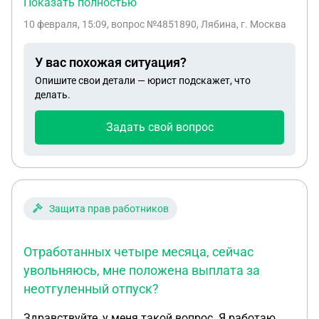
Показать полностью
землю,поскольку строим там дом. В местной
10 февраля, 15:09
, вопрос №4851890, Лябина, г. Москва
администрации говорят ,что дом можно
оформить на одного из детей дедушки. Для этого
У вас похожая ситуация?
нам нужны документы о земельном участке. А
Опишите свои детали — юрист подскажет, что
документы ,которые были в местной
делать.
администрации на проверке в отделе
безопасности. Где-то уже 2 месяца почти. Так нам
Задать свой вопрос
говорит администрация. Хотелось бы знать
сколько должна длиться эта проверка и можно
ли запросом отправить документы обратно
Защита прав работников
Отработанных четыре месяца, сейчас
увольняюсь, мне положена выплата за
неотгуленный отпуск?
Здравствуйте, у меня такой вопрос. Я работаю