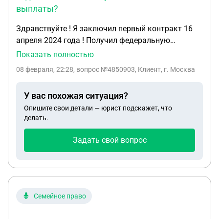
выплаты?
Здравствуйте ! Я заключил первый контракт 16
апреля 2024 года ! Получил федеральную
выплату 195 тысяч и региональную 1 миллион где
Показать полностью
указано до конца сво , контракт закончился я
08 февраля, 22:28
, вопрос №4850903, Клиент, г. Москва
заключил новый 20 апреля 2025 года , но как
сказали выплаты не пологаются ! Разве если
У вас похожая ситуация?
увеличина сумма от региона и подписан новый
Опишите свои детали — юрист подскажет, что
контракт не положены выплаты ?
делать.
Задать свой вопрос
Семейное право