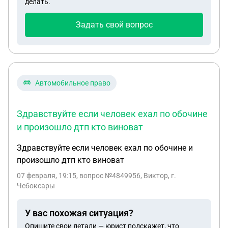
делать.
И являюсь ли я нарушителем авторских прав,
если сохраняю этот пин себе на доску в самом
Задать свой вопрос
пинтересте (или в личную галерею на
устройстве)?
Автомобильное право
Здравствуйте если человек ехал по обочине
и произошло дтп кто виноват
Здравствуйте если человек ехал по обочине и
произошло дтп кто виноват
07 февраля, 19:15
, вопрос №4849956, Виктор, г.
Чебоксары
У вас похожая ситуация?
Опишите свои детали — юрист подскажет, что