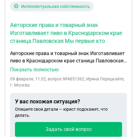
Интеллектуальная собственность
Авторские права и товарный знак
Изготавливает пиво в Краснодарском крае
станица Павловская Мы первые кто
Авторские права и товарный знак Изготавливает
пиво в Краснодарском крае станица Павловская
Мы первые кто начал варить пиво и назвал его
Показать полностью
Павловское премиум , мы внесены рар ,
09 февраля, 11:32
, вопрос №4851362, Ирина Перецкайте,
документы официал , хотели сделать знак , но
г. Москва
сказали что отсыл на качество премиум и
населенный пункт нам не одобрят . Спустя год как
У вас похожая ситуация?
мы уже работали под названием «Павловское
Опишите свои детали — юрист подскажет, что
премиум» у нас открывают пивзавод и они
делать.
выпускают продукцию и называют также
«Павловское премиум» это был 2024 год . Нашей
Задать свой вопрос
компанией принимается решение изменить