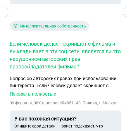
название «Наше Павловское пиво» у нас
сохранены все публикации в соц сетях , с датами
подтверждающие использование названия
раньше . Пиво это алкоголь и документы на
Интеллектуальная собственность
лицензии мы тоже все имеем раньше чем их знак
. Павловская это населенный пункт . С этикеткой
Если человек делает скриншот с фильма и
никаких повторов
выкладывает в эту соц сеть, является ли это
нарушением авторских прав
правообладателей фильма?
Вопрос об авторских правах при использовании
пинтереста. Если человек делает скриншот с
фильма и выкладывает в эту соц сеть, является
Показать полностью
ли это нарушением авторских прав
09 февраля, 08:04
, вопрос №4851148, Полина, г. Москва
правообладателей фильма? Ведь на вряд ли
автор пина спрашивал разрешения на это у
У вас похожая ситуация?
правообладателей фильма и не факт, что человек
Опишите свои детали — юрист подскажет, что
смотрел этот фильм на лицензионной платформе.