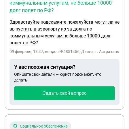
коммунальным услугам, не больше 10000
Могу ли запросить и какую сумму ущерб за то что
долг полет по РФ?
агент расторгает сам со мной договор через суд?
Ну и соответственно какую сумму я могу
Здравствуйте подскажите пожалуйста могут ли не
запросить за моральный вред,в течение
выпустить в аэропорту из за долга по
некоторого времени в переписке было гнобление,
коммунальным услугам,не больше 10000 долг
нервотрёпки, вымогательство денежных средств
полет по РФ?
(требовали оплатить их работу )?
09 февраля, 13:47
, вопрос №4851456, Диана, г. Астрахань
У вас похожая ситуация?
Опишите свои детали — юрист подскажет, что
делать.
Задать свой вопрос
Социальное обеспечение