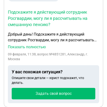
Подскажите я действующий сотрудник
Росгвардии, могу ли я рассчитывать на
смешанную пенсию?
Добрый день! Подскажите я действующий
сотрудник Росгвардии, могу ли я рассчитывать
на смешанную пенсию? при условии, мне 44 года
Показать полностью
через 2 месяца 45 лет, 12 лет 4 месяца
09 февраля, 11:38
, вопрос №4851281, Александр, г.
гражданского стажа, 14 лет служба в Росгвардии,
Москва
общий трудовой стаж 25 лет, но я не достиг
предельного возраста 50 лет...
У вас похожая ситуация?
Опишите свои детали — юрист подскажет, что
делать.
Задать свой вопрос