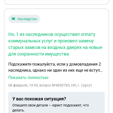
Наследство
Но, 1 из наследников осуществил оплату
коммунальных услуг и произвел замену
старых замков на входных дверях на новые
для сохранности имущества
Подскажите пожалуйста, если у домовладения 2
наследника, однако ни один из них еще не вступил
в наследство. Но, 1 из наследников осуществил
Показать полностью
оплату коммунальных услуг и произвел замену
08 февраля, 19:55
, вопрос №4850783, НН, г. Сургут
старых замков на входных дверях на новые для
сохранности имущества.
У вас похожая ситуация?
Опишите свои детали — юрист подскажет, что
делать.