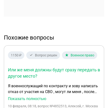
Похожие вопросы
1150 ₽
Вопрос решен
Военное право
Или же меня должны будут сразу передать в
другое место?
Я военнослужащий по контракту и зову написать
отказ от участия на СВО , могут ли меня , после
того ,как я напишу отказ , отправить куда то в
Показать полностью
другое подразделения ? Или же меня должны
10 февраля, 08:18
, вопрос №4852513, Алексей, г. Москва