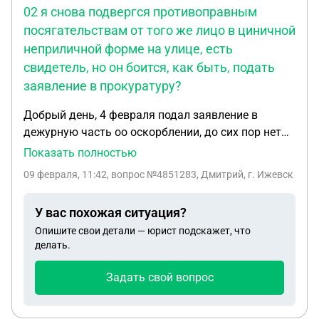
02 я снова подвергся противоправным
посягательствам от того же лицо в циничной
неприличной форме на улице, есть
свидетель, но он боится, как быть, подать
заявление в прокуратуру?
Добрый день, 4 февраля подал заявление в
дежурную часть оо оскорблении, до сих пор нет
письменной информации о принятии. мер по
Показать полностью
заявлению, но 8 . 02 я снова подвергся
09 февраля, 11:42
, вопрос №4851283, Дмитрий, г. Ижевск
противоправным посягательствам от того же
лицо в циничной неприличной форме на улице ,
У вас похожая ситуация?
есть свидетель, но он боится, как быть, подать
Опишите свои детали — юрист подскажет, что
заявление в прокуратуру?
делать.
Задать свой вопрос