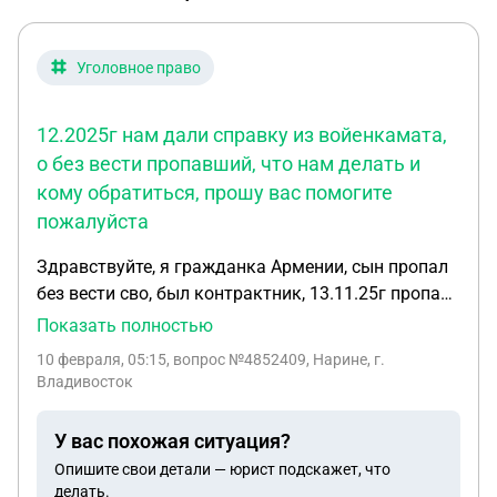
Уголовное право
12.2025г нам дали справку из войенкамата,
о без вести пропавший, что нам делать и
кому обратиться, прошу вас помогите
пожалуйста
Здравствуйте, я гражданка Армении, сын пропал
без вести сво, был контрактник, 13.11.25г пропал
без вести, но нам не сообщили, мы добились
Показать полностью
узнать о сыне, 15. 12.2025г нам дали справку из
10 февраля, 05:15
, вопрос №4852409, Нарине, г.
войенкамата, о без вести пропавший, что нам
Владивосток
делать и кому обратиться, прошу вас помогите
пожалуйста
У вас похожая ситуация?
Опишите свои детали — юрист подскажет, что
делать.