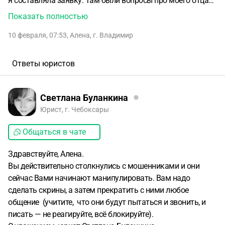
я составляла заявку. Там были вопросы про моего отца
воинская часть,жетон , номер телефона , фото, место
Показать полностью
последнего боевого задания на котором он пропал дата
10 февраля, 07:53
,
Алена
,
г. Владимир
рождения , а так же мои данные ФИО номер телефона и
место работы , область проживания. Так же был вопрос
поддерживаю ли я «нападение России на Украину» я
Ответы юристов
ответила что нет . Потом поняла , что это похоже
мошенники и мне советуют обратиться в фсб и написать
заявление потому что мне будет теперь хуже . Так ли это?
Светлана Буланкина
Надо идти в фсб ? Мне сказали , что я предоставила
Юрист, г. Чебоксары
данные которые запрещено предоставлять
Общаться в чате
Здравствуйте, Алена.
Вы действительно столкнулись с мошенниками и они
сейчас Вами начинают манипулировать. Вам надо
сделать скрины, а затем прекратить с ними любое
общение (учитите, что они будут пытаться и звонить, и
писать — не реагируйте, всё блокируйте).