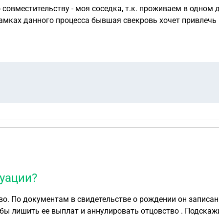
совместительству - моя соседка, т.к. проживаем в одном д
амках данного процесса бывшая свекровь хочет привлечь м
ие обязанности. Бывшая свекровь заявила, что слушания н
акого документа о привлечении меня в качестве свидетеля
огу ли я вообще отказаться от участия в этом деле, т.к. 
шим свёкром?
туации?
. По документам в свидетельстве о рождении он записан о
 бы лишить ее выплат и аннулировать отцовство . Подскажи