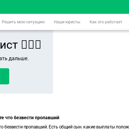
Решить мою ситуацию
Наши юристы
Как это работает
 👨🏻‍⚖️
ать дальше.
!
е что безвести пропавший
о безвести пропавший. Есть общий сын. какие выплаты поло