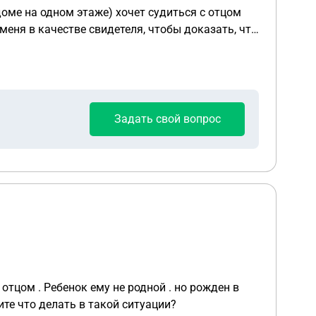
оме на одном этаже) хочет судиться с отцом
еня в качестве свидетеля, чтобы доказать, что
е будет, что достаточно дать письменные
 у бывшей свекрови нет. Вопрос: нужно ли
считаю, что не смогу в полной мере доказать
Задать свой вопрос
тцом . Ребенок ему не родной . но рожден в
те что делать в такой ситуации?