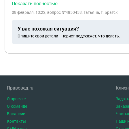
Показать полностью
08 февраля, 13:22
, вопрос №4850453, Татьяна, г. Братск
У вас похожая ситуация?
Опишите свои детали — юрист подскажет, что делать.
Правовед.ru
Клие
О проекте
Задать
О команде
Заказа
Вакансии
Часты
Контакты
Наши 
СМИ о нас
Отзыв