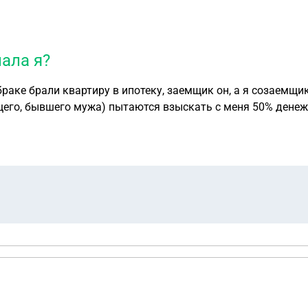
ала я?
аке брали квартиру в ипотеку, заемщик он, а я созаемщик.
щего, бывшего мужа) пытаются взыскать с меня 50% денежн
елала я?