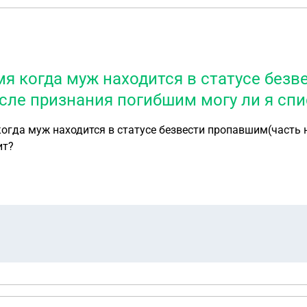
мя когда муж находится в статусе без
осле признания погибшим могу ли я сп
ит?