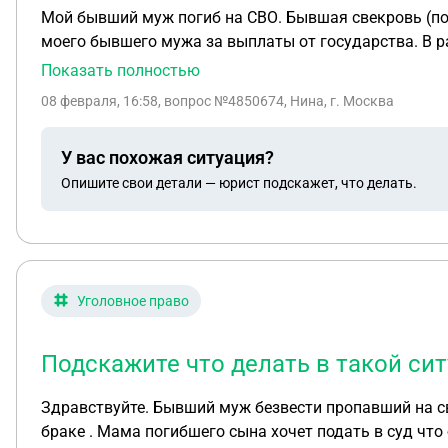
Мой бывший муж погиб на СВО. Бывшая свекровь (по 
моего бывшего мужа за выплаты от государства. В р
отец моего бывшего плохо исполнял свои родительск
Показать полностью
показания с указанием моих паспортных данных. Ник
08 февраля, 16:58
, вопрос №4850674, Нина, г. Москва
такие письменные показания заверять у нотариуса и м
неисполнение родительских обязанностей моим быв
У вас похожая ситуация?
Опишите свои детали — юрист подскажет, что делать.
Уголовное право
Подскажите что делать в такой си
Здравствуйте. Бывший муж безвести пропавший на сво
браке . Мама погибшего сына хочет подать в суд что