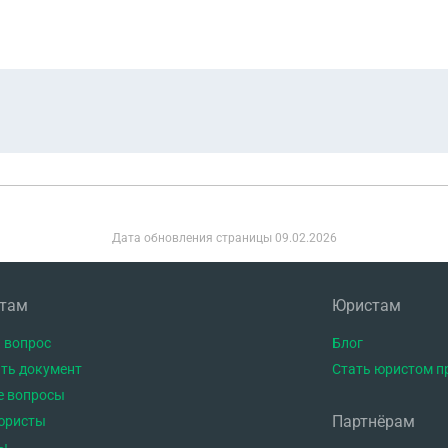
Дата обновления страницы
09.02.2026
нтам
Юристам
 вопрос
Блог
ть документ
Стать юристом п
е вопросы
Партнёрам
юристы
ы