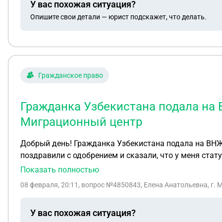
У вас похожая ситуация?
Опишите свои детали — юрист подскажет, что делать.
Гражданское право
Гражданка Узбекистана подала на В
Миграционный центр
Добрый день! Гражданка Узбекистана подала на ВНЖ 20 августа 2025 года, с декабря 2025 
поздравили с одобрением и сказали, что у меня стат
потому что не находят. Что это может значить?
Показать полностью
08 февраля, 20:11
, вопрос №4850843, Елена Анатольевна, г. 
У вас похожая ситуация?