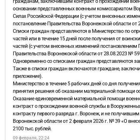
гражданам, заключившим контракт о прохождении военн
основании представленных военным комиссариатом Вор
Силах Российской Федерации (с учетом внесенных измен
постановление Правительства Воронежской области от 2
Списки граждан представляются в Министерство по опред
частей или в течение 15 дней после получения от воинс
частей (с учетом внесенных изменений постановлением 
Правительства Воронежской области от 28.08.2023 № 597
Одновременно со списками граждан представляются за
Также в списки граждан включаются граждане, заключи
приложение).
Министерство в течение 5 рабочих дней со дня получен
принятия решения об оказании материальной помощи о
Оказание единовременной материальной помощи военн
контракт о прохождении военной службы в Вооруженных С
контракту первого разряда г. Воронеж, и не получивш
Воронежской области от 2 февраля 2026 г. № 39 «О внес
2100 тыс. рублей.
09 февраля, 22:24