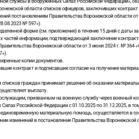
ой службы в Вооруженных Силах Российской Федерации», о
онежской области списков офицеров, заключивших контракт
ений постановлением Правительства Воронежской области от 2
8.08.2023 № 597»).
еленной форме (см. приложение) в течение 15 дней с даты за
ких частей информации, подтверждающей заключение контракта
Правительства Воронежской области от 3 июня 2024 г. № 364 
»).
веренные копии документов.
вшие контракт и подписавшие согласие на получение материа
ия списков граждан принимает решение об оказании материальн
существляет выплату.
ослужащим, призванным на военную службу через военный к
илах Российской Федерации с 01.10.2025 по 31.12.2025, в том
им единовременную материальную помощь, осуществляется в со
ении изменений в постановление Правительства Воронежской об