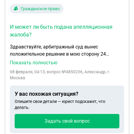
Гражданское право
И может ли быть подана апелляционная
жалоба?
Здравствуйте, арбитражный суд вынес
положительное решение в мою сторону 24
декабря 2025. Но до сих пор не изготовлено и не
Показать полностью
опубликовано решение. Считается ли данное
08 февраля, 04:13
, вопрос №4850236, Александр, г.
решение вступившим в законную силу, если еще
Москва
не была подана апелляция? И может ли быть
подана апелляционная жалоба? Не пропущен ли
У вас похожая ситуация?
срок?
Опишите свои детали — юрист подскажет, что
делать.
Задать свой вопрос