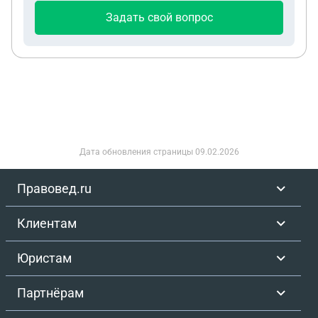
приоритет, но меня не устраивает то, что они так
Задать свой вопрос
просто отсрочивают все это, хотелось бы
разобраться с этим со всем и поскорее, хоть и
совсем не хочется судов, но и просто так их
отпускать желания нет
Дата обновления страницы
09.02.2026
Правовед.ru
Клиентам
Юристам
Партнёрам