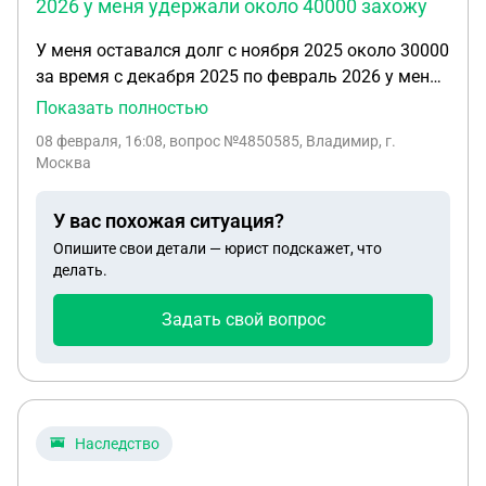
2026 у меня удержали около 40000 захожу
У меня оставался долг с ноября 2025 около 30000
за время с декабря 2025 по февраль 2026 у меня
удержали около 40000 захожу на гос услуги как
Показать полностью
долг был с ноября 2025 так и остался какие-то
08 февраля, 16:08
, вопрос №4850585, Владимир, г.
копейки гасятся и все подскажите что делать
Москва
идти к приставам там как собаки и выгонят
ничего не скажут подскажите как поступить
У вас похожая ситуация?
Опишите свои детали — юрист подскажет, что
делать.
Задать свой вопрос
Наследство