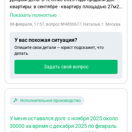
квартиры: в сентябре - квартиру площадью 27м2
(в собственности меньше 3 лет) и в декабре -
Показать полностью
площадью 79м2, взамен в декабре купили
08 февраля, 17:57
, вопрос №4850677, Наталья, г. Москва
квартиру площадью 70м2, кадастровая
стоимость которой значительно превышает
У вас похожая ситуация?
стоимость двух проданных квартир. У нас семья с
Опишите свои детали — юрист подскажет, что
2мя детьми - имеем ли мы право в нашем случае
делать.
применить льготу по НДФЛ с продажи квартиры
27м2?
Задать свой вопрос
Исполнительное производство
У меня оставался долг с ноября 2025 около
30000 за время с декабря 2025 по февраль