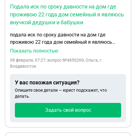
Подала иск по сроку давности на дом где
проживою 22 года дом семейный я являюсь
внучкой дедушки и бабушки
подала иск по сроку давности на дом где
проживою 22 года дом семейный я являюсь
внучкой дедушки и бабушки этого дома они
Показать полностью
умерли 2 декабря 2025 года состоялся суд все
08 февраля, 07:27
, вопрос №4850269, Ольга, г.
доказательства были в суде предоставлены что я
Владивосток
там проживала суд принял решения в мою пользу
что я могу являться полноправным владельцем
У вас похожая ситуация?
этого тдома решения суда в письменном виде я
Опишите свои детали — юрист подскажет, что
получила на руки но администрация города
делать.
подала аппеляционную жалобу в краевой суд к
вам вопрос есть ли шанс в мою пользу и сколько
Задать свой вопрос
по времени краевой суд может рассматривать
эту жалобу?