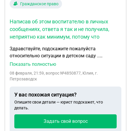
Гражданское право
Написав об этом воспитателю в личных
сообщениях, ответа я так и не получила,
неприятно как минимум, потому что
Здравствуйте, подскажите пожалуйста
относительно ситуации в детском саду ..
Произошло несколько инцидентов в нашей
Показать полностью
группе, средняя группа 4-5 лет детям.. Я не знаю с
08 февраля, 21:59
, вопрос №4850877, Юлия, г.
чего начать , возможно заявление на имя
Петрозаводск
заведующей детским садом.. Первый инцидент
был , когда я пришла да ребёнком и услышала
У вас похожая ситуация?
такую фразу от нянечки одному из детей - плачь
Опишите свои детали — юрист подскажет, что
плачь меньше поссышь) извините но так и было
делать.
сказано... Я сразу вызвала воспитателя и
спросила как часто они используют такие фразы
Задать свой вопрос
в отношении детей... Сейчас в эти дни стали