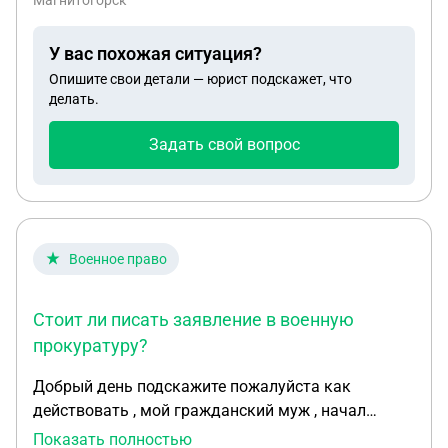
Магнитогорск
У вас похожая ситуация?
Опишите свои детали — юрист подскажет, что
делать.
Задать свой вопрос
Военное право
Стоит ли писать заявление в военную
прокуратуру?
Добрый день подскажите пожалуйста как
действовать , мой гражданский муж , начал
служить с 2015 года в 2026 23-го января в его
Показать полностью