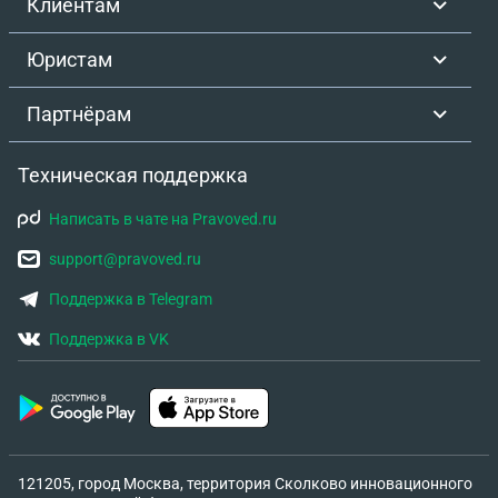
Клиентам
,у них нету к нам вопросов ),как жить ? Когда в
отведенное время днем звонит участковый и
Юристам
говорит будьте по тише …получается соседи
контролируют каждый наш шаг ,и доставляют
Партнёрам
этим нам дискомфорт ,скажите пожалуйста что
нам нужно делать ? Как на них написать
Техническая поддержка
заявление ? Участковый сказал все
бессмысленно .
Написать в чате на Pravoved.ru
support@pravoved.ru
Поддержка в Telegram
Поддержка в VK
121205, город Москва, территория Сколково инновационного