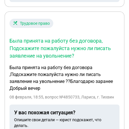
поступать жалобы от сына о том что один из
мальчиков его обижает ,, я видела сама , что тот
ему клал руки на голову, а мой ребенок его
боится, непонятные царапины на шее тоже имеют
Трудовое право
место.. Написав об этом воспитателю в личных
сообщениях , ответа я так и не получила ,,
Была принята на работу без договора,
неприятно как минимум, потому что писала я без
Подскажите пожалуйста нужно ли писать
обвинений и критики , с просьбой разобраться в
заявление на увольнение?
ситуации относительно этого мальчика и своего
сына.. Грубое отношение было замечено тоже , но
Была принята на работу без договора
ранее я действий не принимала , боясь за
,Подскажите пожалуйста нужно ли писать
состояние и настроение моего ребенка, я боялась
заявление на увольнение ??Благодарю заранее
что будут отыгрываться на нем.. Подскажите
Добрый вечер
пожалуйста как мне поступить по праву в этой
08 февраля, 18:55
, вопрос №4850733, Лариса, г. Тихвин
ситуации
У вас похожая ситуация?
Опишите свои детали — юрист подскажет, что
делать.