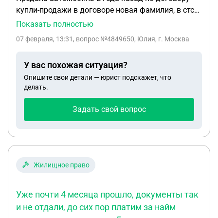
купли-продажи в договоре новая фамилия, в стс
была моя девичья фамилия. На данный момент
Показать полностью
новый владелец так и не переоформил
07 февраля, 13:31
, вопрос №4849650, Юлия, г. Москва
автомобиль.Как снять с регистрационного учета
автомобиль Приходят штрафы покупатель не
У вас похожая ситуация?
выходит на связь
Опишите свои детали — юрист подскажет, что
делать.
Задать свой вопрос
Жилищное право
Уже почти 4 месяца прошло, документы так
и не отдали, до сих пор платим за найм