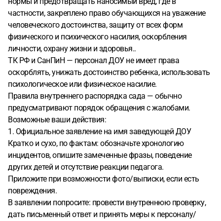
нормы и предотвращать наносимый вред, где в
Подскажите пожалуйста как мне поступить по праву в
частности, закреплено право обучающихся на уважение
этой ситуации
человеческого достоинства, защиту от всех форм
физического и психического насилия, оскорбления
личности, охрану жизни и здоровья..
ТК РФ и СанПиН — персонал ДОУ не имеет права
оскорблять, унижать достоинство ребенка, использовать
психологическое или физическое насилие.
Правила внутреннего распорядка сада — обычно
предусматривают порядок обращения с жалобами.
Возможные ваши действия:
1. Официальное заявление на имя заведующей ДОУ
Кратко и сухо, по фактам: обозначьте хронологию
инцидентов, опишите замеченные фразы, поведение
других детей и отсутствие реакции педагога.
Приложите при возможности фото/выписки, если есть
повреждения.
В заявлении попросите: провести внутреннюю проверку,
дать письменный ответ и принять меры к персоналу/