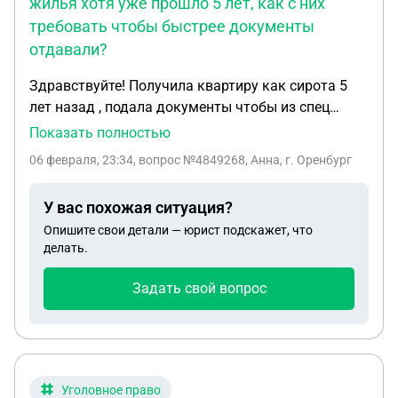
жилья хотя уже прошло 5 лет, как с них
требовать чтобы быстрее документы
отдавали?
Здравствуйте! Получила квартиру как сирота 5
лет назад , подала документы чтобы из спец
найма в соц найм перевести квартиру и в
Показать полностью
дальнейшем приватизировать ! Уже почти 4
06 февраля, 23:34
, вопрос №4849268, Анна, г. Оренбург
месяца прошло , документы так и не отдали , до
сих пор платим за найм жилья хотя уже прошло 5
У вас похожая ситуация?
лет , как с них требовать чтобы быстрее
Опишите свои детали — юрист подскажет, что
документы отдавали ?
делать.
Задать свой вопрос
Уголовное право