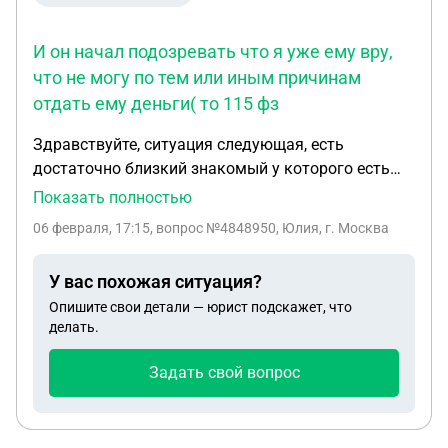
И он начал подозревать что я уже ему вру,
что не могу по тем или иным причинам
отдать ему деньги( то 115 фз
Здравствуйте, ситуация следующая, есть
достаточно близкий знакомый у которого есть
свой бизнес, но уже на протяжение долгого
Показать полностью
времени он отмывает заработанные деньги от
06 февраля, 17:15
, вопрос №4848950, Юлия, г. Москва
налогов. И получилось так что по не знанию всех
этих мутных схем давала ему свои карты для
У вас похожая ситуация?
обналичивания, так как я была очень далека от
Опишите свои детали — юрист подскажет, что
всего связанного с отмывом и тд, и все его
делать.
просьбы сделать новые карты других банков мне
не казались странным. В общем спустя какое то
Задать свой вопрос
время он пользовался шестью моими
банковскими картами для обналичивания, то
есть ухода от налогов. В общей сумме за все