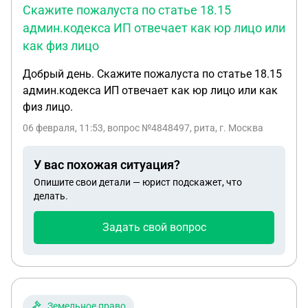
Скажите пожалуста по статье 18.15
Петербурге», иного действующего
админ.кодекса ИП отвечает как юр лицо или
законодательства Российской Федерации и
как физ лицо
Санкт-Петербурга. 2. Герои Российской
Федерации, Герои Советского Союза, Герои
Добрый день. Скажите пожалуста по статье 18.15
Социалистического Труда. 3. Участники Великой
админ.кодекса ИП отвечает как юр лицо или как
Отечественной войны, боевых действий, жители
физ лицо.
блокадного Ленинграда. 4. Лица, достигшие
06 февраля, 11:53
, вопрос №4848497, рита, г. Москва
возраста 75 лет и старше. 5. Граждане,
пострадавшие в результате чрезвычайной
У вас похожая ситуация?
ситуации, дети, супруги и родители погибшего. 6.
Несовершеннолетние лица, оставшиеся без
Опишите свои детали — юрист подскажет, что
делать.
попечения родителей, а также их законные
представители, если они обращаются по
Задать свой вопрос
вопросам, связанным с осуществлением опеки и
попечительства. 7. Усыновители и лица,
желающие принять на воспитание в свою семью
ребенка. 8. Лица по направлениям
муниципальных образований, политических
Земельное право