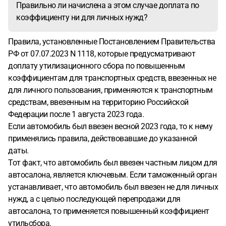
Правильно ли начислена а этом случае доплата по
утильсбор был оплачен полностью. И ввел меня в
коэффициенту ни для личных нужд?
заблуждение. Автосалон предложил поделить сумму
утильсбора пополам со мной. Я на это не согласна. Также
Правила, установленные Постановлением Правительства
письмо из таможни мне направили только 22.01.2026 с
РФ от 07.07.2023 N 1118, которые предусматривают
пениями задним числом за три года почти, законно ли
доплату утилизационного сбора по повышенным
начислять пении, если они меня не уведомляли?
коэффициентам для транспортных средств, ввезенных не
для личного пользования, применяются к транспортным
средствам, ввезенным на территорию Российской
Федерации после 1 августа 2023 года.
Если автомобиль был ввезен весной 2023 года, то к нему
применялись правила, действовавшие до указанной
даты.
Тот факт, что автомобиль был ввезен частным лицом для
автосалона, является ключевым. Если таможенный орган
устанавливает, что автомобиль был ввезен не для личных
нужд, а с целью последующей перепродажи для
автосалона, то применяется повышенный коэффициент
утильсбора.