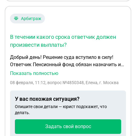
Арбитраж
В течении какого срока ответчик должен
произвести выплаты?
Добрый день! Решение суда вступило в силу!
Ответчик Пенсионный фонд обязан назначить и
выплатить пенсию за год. Нужно брать
Показать полностью
исполнительный лист и нести в пенсионный фонд?
08 февраля, 11:12
, вопрос №4850348, Елена, г. Москва
В течении какого срока ответчик должен
произвести выплаты?
У вас похожая ситуация?
Опишите свои детали — юрист подскажет, что
делать.
Задать свой вопрос