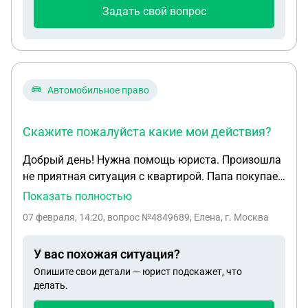
Задать свой вопрос
Автомобильное право
Скажите пожалуйста какие мои действия?
Добрый день! Нужна помощь юриста. Произошла
не приятная ситуация с квартирой. Папа покупает
мне квартиру в 2022году, не успев оформить её на
Показать полностью
меня умирает в 2023году(никто не собирался
07 февраля, 14:20
, вопрос №4849689, Елена, г. Москва
умирать в 50 лет) Я иду к нотариусу подавать на
наследство и через пол года я узнаю, что у меня
У вас похожая ситуация?
1/2 доля в квартире. В нашу семью залезла "моя
Опишите свои детали — юрист подскажет, что
сестра" как она представилась ,она была первой
делать.
его дочерью, о которой я узнала только от