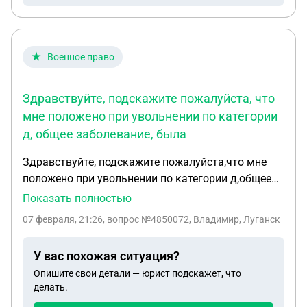
Военное право
Здравствуйте, подскажите пожалуйста, что
мне положено при увольнении по категории
д, общее заболевание, была
Здравствуйте, подскажите пожалуйста,что мне
положено при увольнении по категории д,общее
заболевание,была также военная травма,за неё
Показать полностью
мне выплатиле и страховку тоже,уволии меня в
07 февраля, 21:26
, вопрос №4850072, Владимир, Луганск
том году проплатили два месяца пока догулял
отпуска которые насчитали ну конечно де
У вас похожая ситуация?
нассчитали половину остальное простили)))я
Опишите свои детали — юрист подскажет, что
мобилизованый в Лнр.также не защитали лнр
делать.
службу.