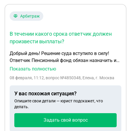
Арбитраж
В течении какого срока ответчик должен
произвести выплаты?
Добрый день! Решение суда вступило в силу!
Ответчик Пенсионный фонд обязан назначить и
выплатить пенсию за год. Нужно брать
Показать полностью
исполнительный лист и нести в пенсионный фонд?
08 февраля, 11:12
, вопрос №4850348, Елена, г. Москва
В течении какого срока ответчик должен
произвести выплаты?
У вас похожая ситуация?
Опишите свои детали — юрист подскажет, что
делать.
Задать свой вопрос