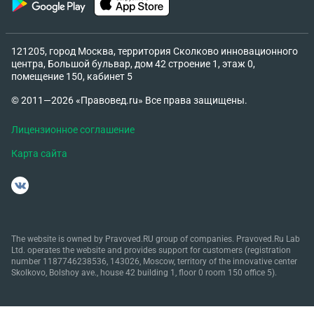
121205, город Москва, территория Сколково инновационного
центра, Большой бульвар, дом 42 строение 1, этаж 0,
помещение 150, кабинет 5
© 2011—2026 «Правовед.ru» Все права защищены.
Лицензионное соглашение
Карта сайта
The website is owned by Pravoved.RU group of companies. Pravoved.Ru Lab
Ltd. operates the website and provides support for customers (registration
number 1187746238536, 143026, Moscow, territory of the innovative center
Skolkovo, Bolshoy ave., house 42 building 1, floor 0 room 150 office 5).