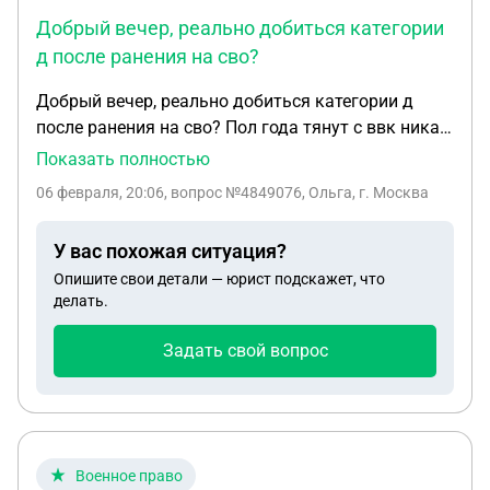
Добрый вечер, реально добиться категории
д после ранения на сво?
Добрый вечер, реально добиться категории д
после ранения на сво? Пол года тянут с ввк никак,
нахожусь в полку.ранения контузия, потеря
Показать полностью
зрения полностью одного глаза, ампутация 4
06 февраля, 20:06
, вопрос №4849076, Ольга, г. Москва
пальцев на ноге и осколки...
У вас похожая ситуация?
Опишите свои детали — юрист подскажет, что
делать.
Задать свой вопрос
Военное право