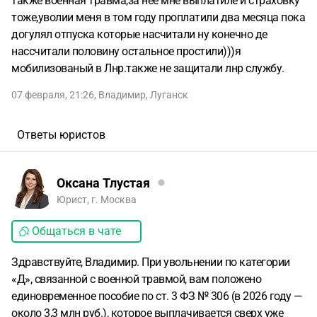
также военная травма,за неё мне выплатиле и страховку
тоже,уволии меня в том году проплатили два месяца пока
догулял отпуска которые насчитали ну конечно де
нассчитали половину остальное простили)))я
мобилизованый в Лнр.также не защитали лнр службу.
07 февраля, 21:26
,
Владимир
,
Луганск
Ответы юристов
Оксана Тлустая
Юрист, г. Москва
Общаться в чате
Здравствуйте, Владимир. При увольнении по категории
«Д», связанной с военной травмой, вам положено
единовременное пособие по ст. 3 ФЗ № 306 (в 2026 году —
около 3,3 млн руб.), которое выплачивается сверх уже