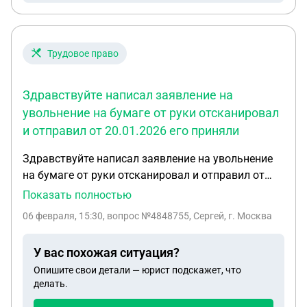
Трудовое право
Здравствуйте написал заявление на
увольнение на бумаге от руки отсканировал
и отправил от 20.01.2026 его приняли
Здравствуйте написал заявление на увольнение
на бумаге от руки отсканировал и отправил от
20.01.2026 его приняли я отработал до 3-его
Показать полностью
включительно и уехал домой а потом вчера 5.02
06 февраля, 15:30
, вопрос №4848755, Сергей, г. Москва
прислали в макс уведомление о том что это
заявление не принимаем и суть текста чтобы я
У вас похожая ситуация?
приехал и написал новое заявление на
Опишите свои детали — юрист подскажет, что
увольнение
делать.