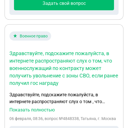
Задать свой вопрос
Военное право
Здравствуйте, подскажите пожалуйста, в
интернете распространяют слух о том, что
военнослужащий по контракту может
получить увольнение с зоны СВО, если ранее
получил гос награду
Здравствуйте, подскажите пожалуйста, в
интернете распространяют слух о том , что
военнослужащий по контракту может получить
Показать полностью
увольнение с зоны СВО , если ранее получил гос
06 февраля, 08:36
, вопрос №4848338, Татьяна, г. Москва
награду. Так ли это ? ( Муж контрактник с 2023