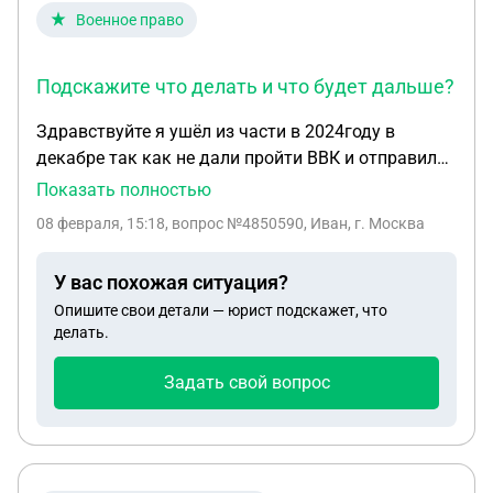
Военное право
Подскажите что делать и что будет дальше?
Здравствуйте я ушёл из части в 2024году в
декабре так как не дали пройти ВВК и отправили
на границу и я ушёл и до сих дома. Потом
Показать полностью
позвонили с военкомата в прошлом году в
08 февраля, 15:18
, вопрос №4850590, Иван, г. Москва
августе и сказали чтоб я ехал в часть и говорят
что я покинул часть 14 августа прошлого было
У вас похожая ситуация?
ранение 3 октября в2024 году ранение тяжёлое
Опишите свои детали — юрист подскажет, что
боли до сих пор мучают и вызывал врачей на дом
делать.
уже. Но статус у меня стоит без вести пропавший.
Подскажите что делать и что будет дальше?
Задать свой вопрос