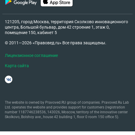
121205, город Москва, территория Сколково инновационного
центра, Большой бульвар, дом 42 строение 1, этаж 0,
помещение 150, кабинет 5
© 2011—2026 «Правовед.ru» Все права защищены.
Лицензионное соглашение
Карта сайта
The website is owned by Pravoved.RU group of companies. Pravoved.Ru Lab
Ltd. operates the website and provides support for customers (registration
number 1187746238536, 143026, Moscow, territory of the innovative center
Skolkovo, Bolshoy ave., house 42 building 1, floor 0 room 150 office 5).