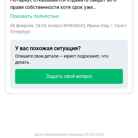
праве собственности хотя срок уже
настал.говоиит идите в суд из за прописки
Показать полностью
умершего.так как завели дело по старой
06 февраля, 18:34
, вопрос №4849042, Ирина Кид, г. Санкт-
прописке.я говорю можно же по имуществу ,они
Петербург
надо в суд сначала а по ом по имуществу.я
говорю давайте отказ письменный ,запросили
У вас похожая ситуация?
еще 5 тыс руб.что делать?
Опишите свои детали — юрист подскажет, что
делать.
Задать свой вопрос
Дата обновления страницы
09.02.2026