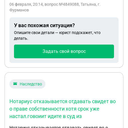
присылала 0 платежки, а когда показания сняли в
06 февраля, 20:14
, вопрос №4849088, Татьяна, г.
ходе проверки УК ( за 1 раз) то оказалось что уже
Фурманов
показания на 38 000 долга теперь. И
коэффициент рассчитался на момент выявление.
У вас похожая ситуация?
Опишите свои детали — юрист подскажет, что
делать.
Задать свой вопрос
Наследство
Нотариус отказывается отдавать свидет во
о праве собственности хотя срок уже
настал.говоиит идите в суд из
Нотариус отказывается отдавать свидет во о