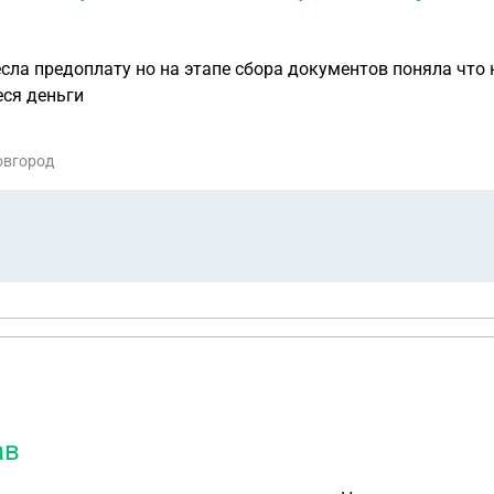
сла предоплату но на этапе сбора документов поняла что
еся деньги
овгород
ав