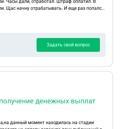
ли. Часы дали, отработал. Штраф оплатил. В
ли. Щас начну отрабатывать. И еще раз попался
тельское?
Задать свой вопрос
 получение денежных выплат