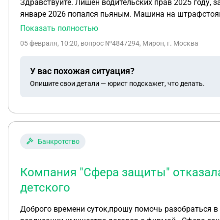
Здравствуйте. Лишен водительских прав 2025 году, з
январе 2026 попался пьяным. Машина на штрафстоянк
трезвым без прав. Оформляют по 264. Суда еще не б
Показать полностью
05 февраля, 10:20
, вопрос №4847294, Мирон, г. Москва
У вас похожая ситуация?
Опишите свои детали — юрист подскажет, что делать.
Банкротство
Компания "Сфера защиты" отказал
детского
Доброго времени суток,прошу помочь разобраться в данной ситуации в 2024 году начала процедуру банкротства,н