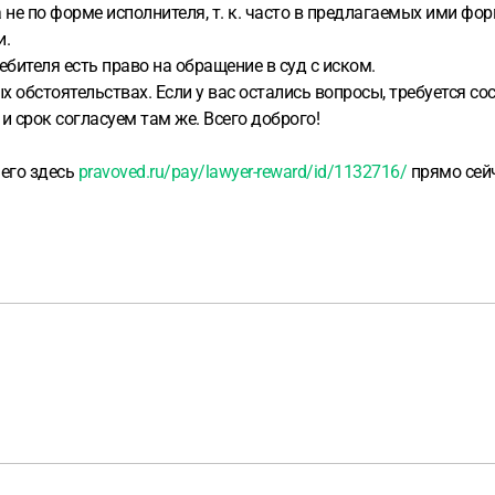
 не по форме исполнителя, т. к. часто в предлагаемых ими фо
и.
бителя есть право на обращение в суд с иском.
 обстоятельствах. Если у вас остались вопросы, требуется со
 и срок согласуем там же. Всего доброго!
 его здесь
pravoved.ru/pay/lawyer-reward/id/1132716/
прямо сейч