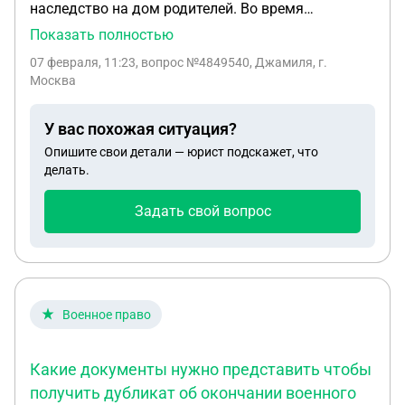
наследство на дом родителей. Во время
наследство через нотариуса не оформили. Цена
Показать полностью
дома на момент смерти отца 4811 рублей. Какую
07 февраля, 11:23
, вопрос №4849540, Джамиля, г.
стоимость госпошлины мне нужно заплатить за
Москва
иск в суд ?
У вас похожая ситуация?
Опишите свои детали — юрист подскажет, что
делать.
Задать свой вопрос
Военное право
Какие документы нужно представить чтобы
получить дубликат об окончании военного