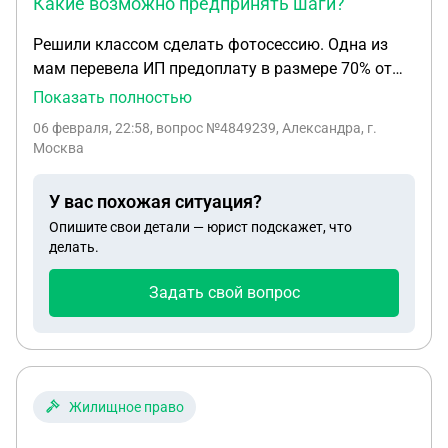
Какие возможно предпринять шаги?
Решили классом сделать фотосессию. Одна из
мам перевела ИП предоплату в размере 70% от
общей суммы. Через приложение банка. В
Показать полностью
назначении платежа указала оплата по договору
06 февраля, 22:58
, вопрос №4849239, Александра, г.
и номер договора. Кассового чека нет, договор на
Москва
фотосъемку не подписан на бумажном носителе.
Съемку провели, качество не устраивает. Можно
У вас похожая ситуация?
вернуть всю сумму предоплаты? Качество не
Опишите свои детали — юрист подскажет, что
устраивает совсем. Фото прислали сегодня. На
делать.
устное обращение предлагают написать
претензию конкретно по снимкам, которые не
Задать свой вопрос
устраивают. говорят, что в случае расторжения
договора будет удержано 90% предлплаты. Какие
возможно предпринять шаги? Действия?
Жилищное право