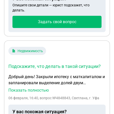
Опишите свои детали — юрист подскажет, что
делать.
Задать свой вопрос
Недвижимость
Подскажите, что делать в такой ситуации?
Добрый день! Закрыли ипотеку с маткапиталом и
запланировали выделение долей двум
совершеннолетним детям. Но один из детей
Показать полностью
отказывается идти в МФЦ для оформления
06 февраля, 16:40
, вопрос №4848843, Светлана, г. Уфа
соглашения. Подскажите, что делать в такой
ситуации?
У вас похожая ситуация?