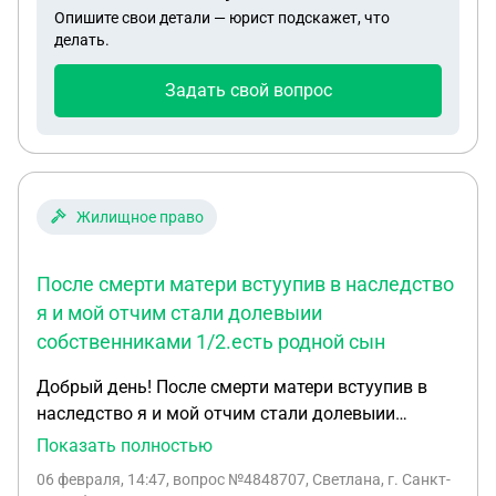
Опишите свои детали — юрист подскажет, что
делать.
Задать свой вопрос
Жилищное право
После смерти матери встуупив в наследство
я и мой отчим стали долевыии
собственниками 1/2.есть родной сын
Добрый день! После смерти матери встуупив в
наследство я и мой отчим стали долевыии
собственниками 1/2.есть родной сын
Показать полностью
прописанный в этом же доме который хочет
06 февраля, 14:47
, вопрос №4848707, Светлана, г. Санкт-
прописать своего не совершеннолетнего сына тут