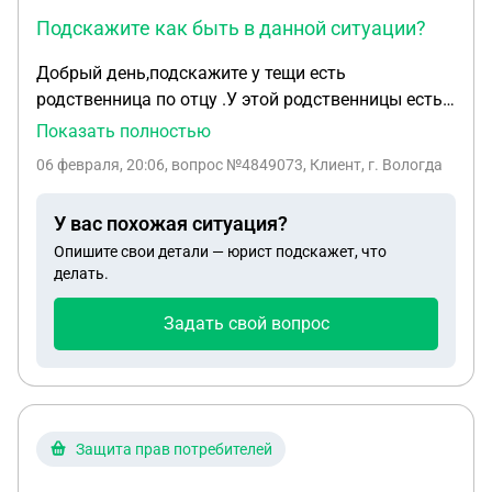
Подскажите как быть в данной ситуации?
Добрый день,подскажите у тещи есть
родственница по отцу .У этой родственницы есть
легкая умственная отсталость. Раньше они
Показать полностью
хорошо общались .В последние время перестала
06 февраля, 20:06
, вопрос №4849073, Клиент, г. Вологда
звонить .У этой родственницы никого нету живет
в квартире свекрови одна.Рядом сней живет
У вас похожая ситуация?
соседка тоже одна .Эта соседка оказывает на ее
Опишите свои детали — юрист подскажет, что
сильное влияние.Забрала документы на квартиру
делать.
и отправила их к своей дочери паспорт тоже у
нее.пенсию тоже забирает .Вообщем готовит
Задать свой вопрос
квартиру для своих родственников делает ремонт
на ее пенсию.Боимся что оставит ее без
жилья,сдаст в дом пристарелых или
интернат.Подскажите как быть в данной
ситуации?
Защита прав потребителей