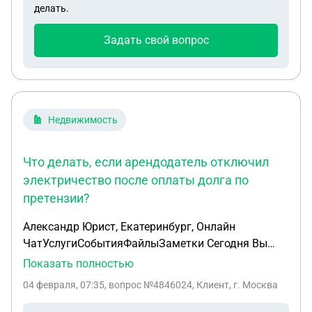
делать.
Задать свой вопрос
Недвижимость
Что делать, если арендодатель отключил
электричество после оплаты долга по
претензии?
Александр Юрист, Екатеринбург, Онлайн
ЧатУслугиСобытияФайлыЗаметки Сегодня Вы
запросили предварительную консультацию в
Показать полностью
чате. Кратко о проблеме: Здравствуйте. Ситуация
04 февраля, 07:35
, вопрос №4846024, Клиент, г. Москва
следующая : непосредственно аренду помещения
у ООО НК умный дом, сотрудник который ведёт