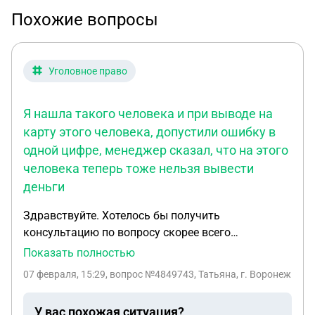
Похожие вопросы
Уголовное право
Я нашла такого человека и при выводе на
карту этого человека, допустили ошибку в
одной цифре, менеджер сказал, что на этого
человека теперь тоже нельзя вывести
деньги
Здравствуйте. Хотелось бы получить
консультацию по вопросу скорее всего
мошенничества. Связалась с платформой CQG
Показать полностью
через знакомую. Рассказала показала ,что есть
07 февраля, 15:29
, вопрос №4849743, Татьяна, г. Воронеж
такая платформа, где можно преумножить
денежные средсва,если с умом все вовремя
У вас похожая ситуация?