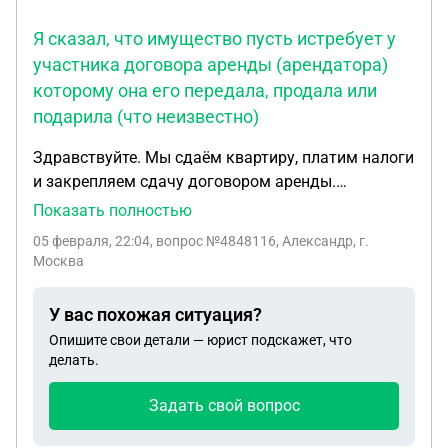
родителями я не знаком но хочу познакомиться
Я сказал, что имущество пусть истребует у
попытаться,родители запрещают ей общаться с
участника договора аренды (арендатора)
парнями иза того что отец боится мнения
которому она его передала, продала или
друзей,что девушка в таком раннем возрасте
начала гулять с пацаном,либо же иза того что она
подарила (что неизвестно)
по нации армянинка а я русский, помогите
Здравствуйте. Мы сдаём квартиру, платим налоги
пожалуйста
и закрепляем сдачу договором аренды.
Арендатор привез свою мебель (диван), после
Показать полностью
окончания срока аренды съехал, но за ним
05 февраля, 22:04
, вопрос №4848116, Александр, г.
осталась задолженность 10000р по платежам
Москва
ЖКУ и прочее (порча имущества) на погашение
которой не хватило залога. После того прошло
У вас похожая ситуация?
две недели позвонило постороннее лицо
Опишите свои детали — юрист подскажет, что
(девушка) и сказал что диван ей принадлежит на
делать.
основании права собственности (вроде
документы имеются, но не предоставлены в
Задать свой вопрос
переписке). И требует вернуть ей ее имущество,
которое она лично мне не передавала. Я сказал,