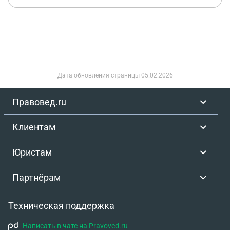
что имущество пусть истребует у участника
договора аренды (арендатора) которому она его
передала, продала или подарила (что неизвестно).
Данный диван сейчас не эксплуатируется и
находится как залог за задолженность. Как быть?
Дата обновления страницы
05.02.2026
Правовед.ru
Клиентам
Юристам
Партнёрам
Техническая поддержка
Написать в чате на Pravoved.ru